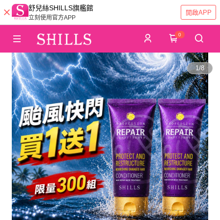
舒兒絲SHILLS旗艦館
開啟APP
立刻使用官方APP
0
1
/
8