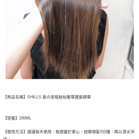
【商品名稱】SHILLS 髮の安瓶秘帖奢華護髮精華
【容量】200ML
【使用方法】建議每天使用，取適量於掌心，按摩頭髮3分鐘，再以清水沖