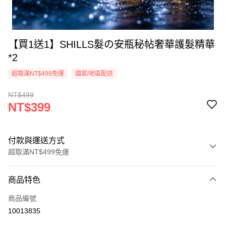
【買1送1】SHILLS髮の安瓶秘帖奢華護髮精華
*2
超取滿NT$499免運
國家/地區配送
NT$499
NT$399
付款與運送方式
超取滿NT$499免運
付款方式
商品特色
信用卡一次付款
商品編號
超商取貨付款
10013835
LINE Pay