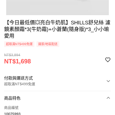
【今日最低價💥亮白牛奶肌】SHILLS舒兒絲 濾
鏡素顏霜*3(牛奶霜)+小蒼蘭(隨身版)*3_小小瑜
愛用
超取滿NT$499免運
國家/地區配送
NT$3,894
NT$1,698
付款與運送方式
超取滿NT$499免運
付款方式
商品特色
信用卡一次付款
商品編號
超商取貨付款
10075993