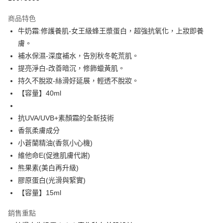
LINE Pay
商品特色
Apple Pay
牛奶霜:修護養肌-女王級蜂王漿蛋白，超強抗氧化，上妝即養
膚。
街口支付
補水保濕-深度補水，告別秋冬乾荒肌。
悠遊付
提亮淨白-改善暗沉，修飾蠟黃肌。
持久不脫妝-絲滑好延展，輕透不脫妝。
ATM付款
【容量】40ml
運送方式
抗UVA/UVB+素顏霜的全新技術
全家取貨付款
香氛柔膚成分
每筆NT$85，滿NT$499(含以上)免運費
小蒼蘭精油(香氛小心機)
維他命E(促進肌膚代謝)
付款後全家取貨
熊果素(美白再升級)
每筆NT$85，滿NT$499(含以上)免運費
膠原蛋白(光滑與緊實)
7-11取貨付款
【容量】15ml
每筆NT$85，滿NT$499(含以上)免運費
銷售重點
付款後7-11取貨