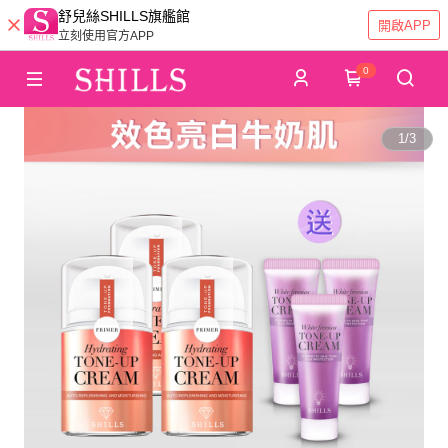
舒兒絲SHILLS旗艦館
開啟APP
立刻使用官方APP
0
1
/
3