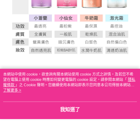
本網站中使用 cookie，欲查詢有關本網站使用 cookie 方式之詳情，及若您不希
望在電腦上使用 cookie 時應如何變更電腦的 cookie 設定，請參閱本網站「
隱私
權條款
」之 Cookie 聲明。您繼續使用本網站即表示您同意本公司得按本網站使
用條款之 Cookie 聲明使用 cookie。
了解更多 >
我知道了