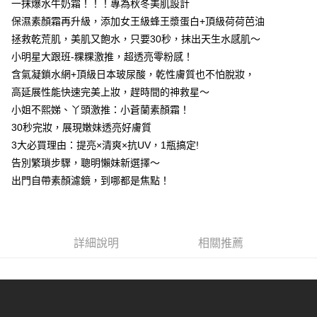
一抹爆水牛奶霜！！！專為秋冬美肌設計
每筆NT$85，滿NT$499(含以上)免運費
保濕素顏霜再升級，添加女王級蜂王漿蛋白+頂級荷荷芭油
拯救乾荒肌，美肌又飽水，只要30秒，抹出天生水感肌～
宅配
小明星大跟班-粿粿激推，超透亮零粉感！
每筆NT$85，滿NT$499(含以上)免運費
含氣凝鎖水網+頂級日本玻尿酸，乾性膚質也不怕脫妝，
國家/地區配送
查看運費
高延展性能快速完美上妝，趕時間的神救星～
小姐不熙娣、丫頭激推：小蒼蘭素顏霜！
30秒完妝，展現嫩妹透亮好膚質
3大必買理由：提亮×清爽×抗UV，1瓶搞定!
告別繁瑣步驟，聰明懶妹新選擇～
出門自帶素顏濾鏡，到哪都是焦點！
詳細說明
相關推薦