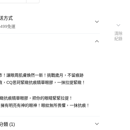
送方式
499免運
清除
紀錄
次付款
付款
市！讓眼周肌膚煥然一新！挑戰歲月，不留痕跡
痕，CQ思珂緊緻抗痕精華眼膠，一抹拉提緊緻！
緊緻抗痕精華眼膠，把你的眼睛緊緊拉提！
，擁有明亮有神的眼神！眼紋無所畏懼，一抹抗痕！
類 (1)