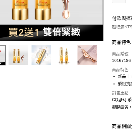
付款與運
超取滿NT$
付款方式
商品特色
信用卡一
商品編號
10167196
超商取貨
商品特色
LINE Pay
新品上
緊緻抗
Apple Pay
銷售重點
街口支付
CQ思珂 
擺脫疲勞
悠遊付
ATM付款
商品相關分