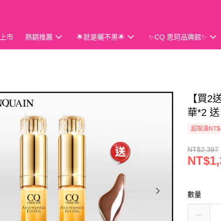
上市
熱銷推薦
🌟就是曬不黑🌟
✨CQ 思珂品牌館✨
會員獨享
【買2
華*2
超取滿NT$
NT$2,397
NT$1,
數量