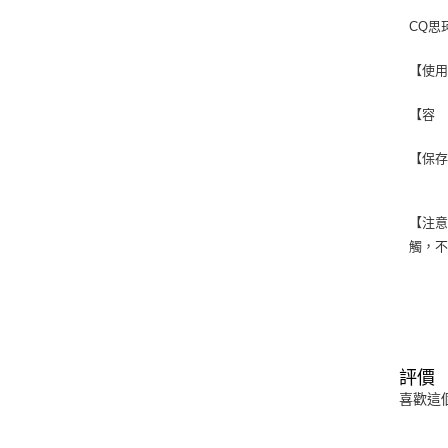
CQ思
【使
【容
【保存
【注
觸，
評價
喜歡這