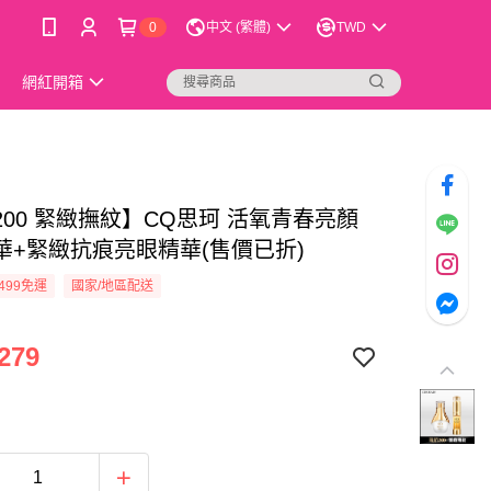
0
中文 (繁體)
TWD
網紅開箱
200 緊緻撫紋】CQ思珂 活氧青春亮顏
華+緊緻抗痕亮眼精華(售價已折)
499免運
國家/地區配送
279