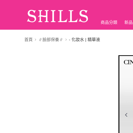
商品分類
新品
折價神券
首頁
∥臉部保養∥
- 化妝水 | 精華液