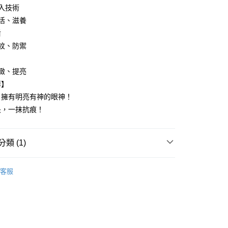
入技術
活、滋養
付款
盾
5，滿NT$499(含以上)免運費
紋、防禦
家取貨
緻、提亮
5，滿NT$499(含以上)免運費
華】
付款
，擁有明亮有神的眼神！
5，滿NT$499(含以上)免運費
畏，一抹抗痕！
1取貨
5，滿NT$499(含以上)免運費
類 (1)
養∥
- 化妝水 | 精華液
客服
5，滿NT$499(含以上)免運費
配送
查看運費