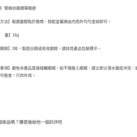
珂 緊緻抗痕精華眼膠
用方法】取適量輕點於眼周，搭配金屬頭由內而外均勻塗抹即可。
 量】16g
期限】3年，製造日期或有效期限，請詳見產品包裝標示。
意事項】避免本產品直接接觸眼睛，如不慎進入眼睛，請立即以清水徹底沖洗，
不可進食，只供外用。
個商品嗎？購買後給他一個好評吧