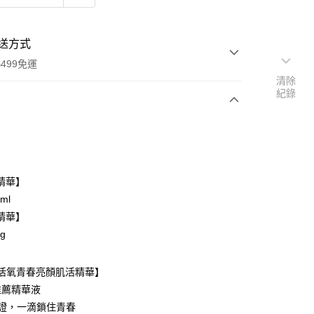
送方式
499免運
清除
紀錄
次付款
付款
精華】
ml
精華】
g
【活氧青春亮顏肌活精華】
推薦精華液
見證，一滴鎖住青春