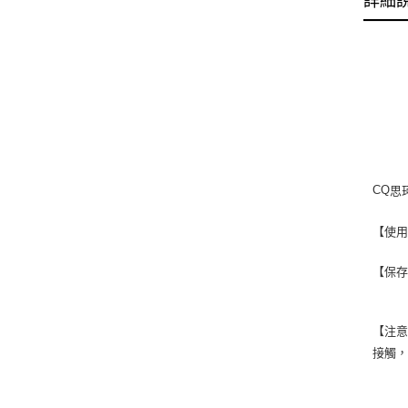
詳細
思
CQ
【使
【保
【注
接觸