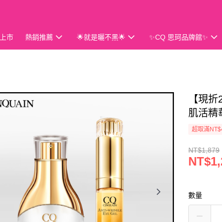
上市
熱銷推薦
🌟就是曬不黑🌟
✨CQ 思珂品牌館✨
會員獨享
【現折
肌活精
超取滿NT$
NT$1,879
NT$1,
數量