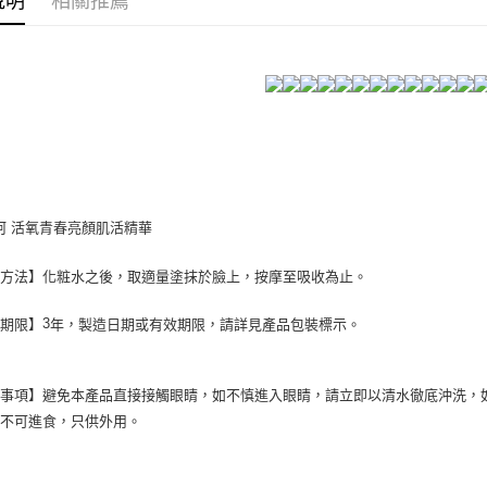
說明
相關推薦
珂
活氧青春亮顏肌活精華
用方法】化粧水之後，取適量塗抹於臉上，按摩至吸收為止。
存期限】
年，製造日期或有效期限，請詳見產品包裝標示。
3
意事項】避免本產品直接接觸眼睛，如不慎進入眼睛，請立即以清水徹底沖洗，
，不可進食，只供外用。