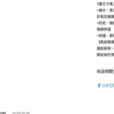
3層分子導
運送方式
>補水、激
全家取貨
抗氧防護
每筆NT$8
>抗老、撫
煥顏修復
付款後全
>修護、緊
每筆NT$8
【眼部精
7-11取貨
擺脫疲勞
每筆NT$8
眼紋無所
付款後7-1
每筆NT$8
商品相關分
宅配
∥臉部保
分享
每筆NT$8
國家/地區