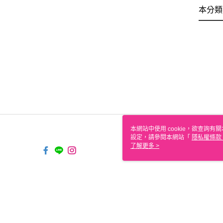
本分類
本網站中使用 cookie，欲查詢有關
設定，請參閱本網站「
隱私權條款
使用 cookie。
了解更多 >