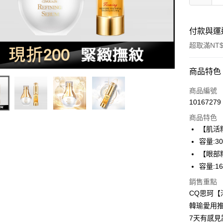
付款與運
超取滿NT$
付款方式
商品特色
信用卡一
商品編號
10167279
超商取貨
商品特色
LINE Pay
【肌活
容量:30
Apple Pay
【眼部
街口支付
容量:16
悠遊付
銷售重點
CQ思珂
ATM付款
韓瑜愛用
7天有感