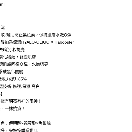
ml
】
付款
暗沉
5，滿NT$499(含以上)免運費
取-幫助防止黑色素，保持肌膚水嫩Q彈
加乘保濕HYALO-OLIGO X Habooster
家取貨
去暗沉 秒提亮
5，滿NT$499(含以上)免運費
>淡化皺紋，舒緩肌膚
付款
>讓肌膚回復Ｑ彈、水嫩透亮
5，滿NT$499(含以上)免運費
>擊破黑化關鍵
吸收力提升85%
1取貨
透技術-修護.保濕.亮白
5，滿NT$499(含以上)免運費
華】
，擁有明亮有神的眼神！
5，滿NT$499(含以上)免運費
畏，一抹抗痕！
】
配送
查看運費
角：傳明酸×視黃醇×角鯊烷
成分，安撫換季躁動肌