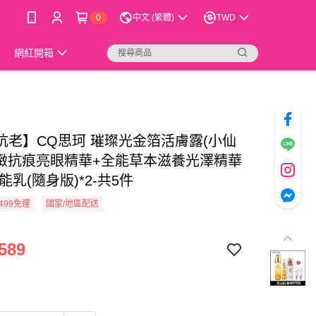
0
中文 (繁體)
TWD
網紅開箱
抗老】CQ思珂 璀璨光金箔活膚露(小仙
緊緻抗痕亮眼精華+全能草本滋養光澤精華
能乳(隨身版)*2-共5件
499免運
國家/地區配送
589