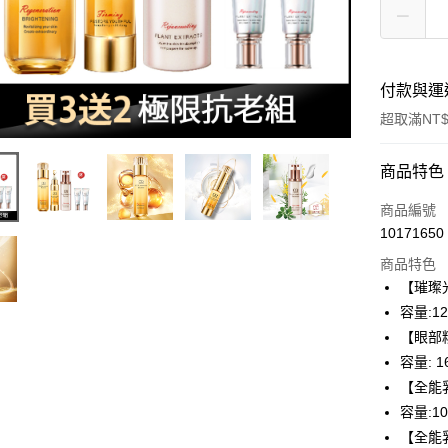
付款與運
超取滿NT$
付款方式
商品特色
信用卡一
商品編號
10171650
超商取貨
商品特色
LINE Pay
【璀璨
容量:12
Apple Pay
【眼部
街口支付
容量: 1
【全能
悠遊付
容量:10
ATM付款
【全能