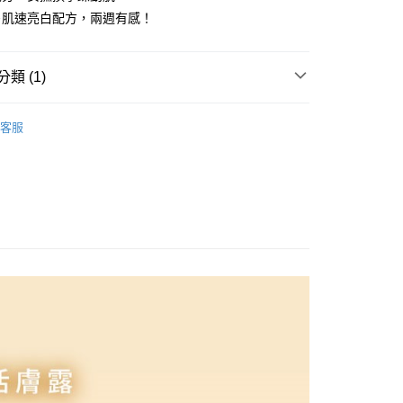
－肌速亮白配方，兩週有感！
類 (1)
養∥
- 化妝水 | 精華液
客服