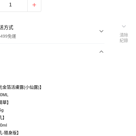
送方式
清除
499免運
紀錄
次付款
付款
光金箔活膚露(小仙露)】
0ML
精華】
6g
乳】
0ml
乳-隨身版】