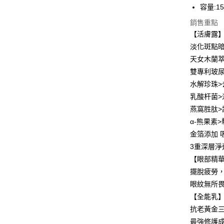
容量:15
銷售重點
運送方式
【活膚露
全家取貨
淡化斑點
每筆NT$8
天女木蘭萃
雙專利玻尿酸
付款後全
水解珍珠>
每筆NT$8
乳酸杆菌
7-11取貨
燕窩胜肽
每筆NT$8
α-熊果素
金箔添加 
付款後7-1
3重深層淨
每筆NT$8
【眼部精
宅配
擺脫疲勞
每筆NT$8
眼紋無所
【全能乳
國家/地區
抗老黃金三
最強修護