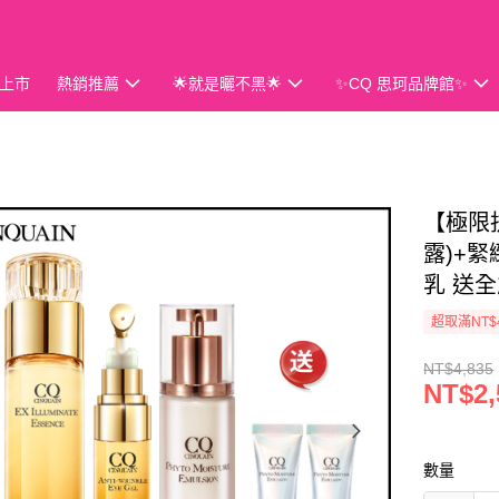
上市
熱銷推薦
🌟就是曬不黑🌟
✨CQ 思珂品牌館✨
會員獨享
【極限
露)+
乳 送全
超取滿NT$
NT$4,835
NT$2,
數量