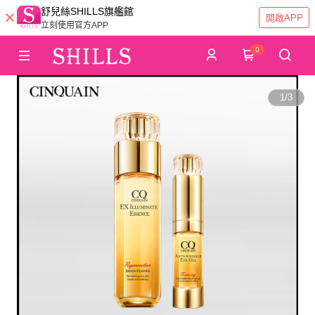
舒兒絲SHILLS旗艦館
開啟APP
立刻使用官方APP
0
1
/
3