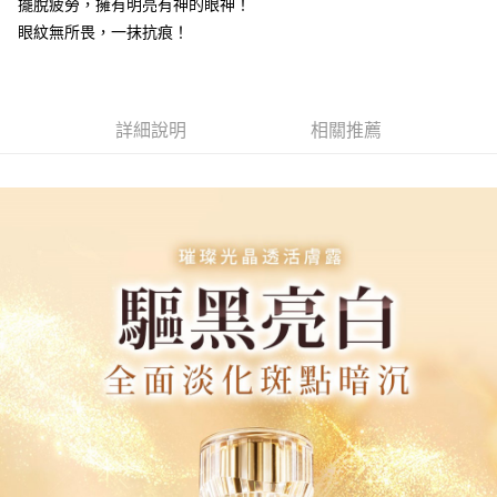
擺脫疲勞，擁有明亮有神的眼神！
眼紋無所畏，一抹抗痕！
宅配
每筆NT$85，滿NT$499(含以上)免運費
國家/地區配送
查看運費
詳細說明
相關推薦