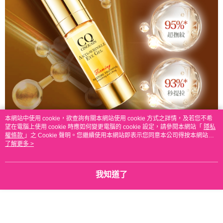
本網站中使用 cookie，欲查詢有關本網站使用 cookie 方式之詳情，及若您不希
望在電腦上使用 cookie 時應如何變更電腦的 cookie 設定，請參閱本網站「
隱私
權條款
」之 Cookie 聲明。您繼續使用本網站即表示您同意本公司得按本網站使
用條款之 Cookie 聲明使用 cookie。
了解更多 >
我知道了