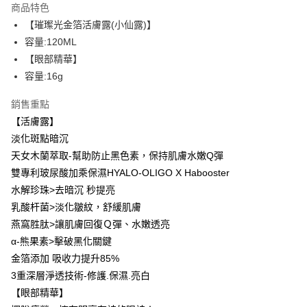
商品特色
Apple Pay
【璀璨光金箔活膚露(小仙露)】
容量:120ML
街口支付
【眼部精華】
悠遊付
容量:16g
ATM付款
銷售重點
【活膚露】
運送方式
淡化斑點暗沉
全家取貨付款
天女木蘭萃取-幫助防止黑色素，保持肌膚水嫩Q彈
每筆NT$85，滿NT$499(含以上)免運費
雙專利玻尿酸加乘保濕HYALO-OLIGO X Habooster
水解珍珠>去暗沉 秒提亮
付款後全家取貨
乳酸杆菌>淡化皺紋，舒緩肌膚
每筆NT$85，滿NT$499(含以上)免運費
燕窩胜肽>讓肌膚回復Ｑ彈、水嫩透亮
7-11取貨付款
α-熊果素>擊破黑化關鍵
金箔添加 吸收力提升85%
每筆NT$85，滿NT$499(含以上)免運費
3重深層淨透技術-修護.保濕.亮白
付款後7-11取貨
【眼部精華】
每筆NT$85，滿NT$499(含以上)免運費