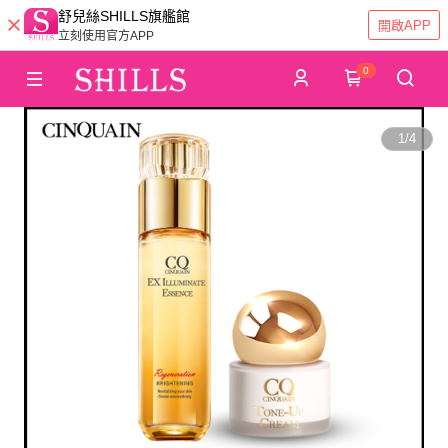
舒兒絲SHILLS旗艦館
開啟APP
立刻使用官方APP
0
1
/
4