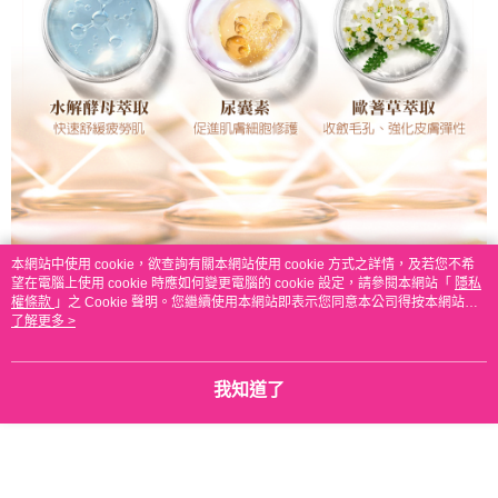
本網站中使用 cookie，欲查詢有關本網站使用 cookie 方式之詳情，及若您不希
望在電腦上使用 cookie 時應如何變更電腦的 cookie 設定，請參閱本網站「
隱私
權條款
」之 Cookie 聲明。您繼續使用本網站即表示您同意本公司得按本網站使
用條款之 Cookie 聲明使用 cookie。
了解更多 >
我知道了