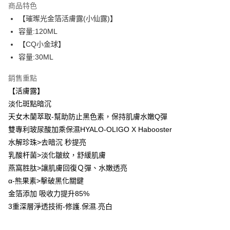
商品特色
Apple Pay
【璀璨光金箔活膚露(小仙露)】
容量:120ML
街口支付
【CQ小金球】
悠遊付
容量:30ML
ATM付款
銷售重點
【活膚露】
運送方式
淡化斑點暗沉
全家取貨付款
天女木蘭萃取-幫助防止黑色素，保持肌膚水嫩Q彈
每筆NT$85，滿NT$499(含以上)免運費
雙專利玻尿酸加乘保濕HYALO-OLIGO X Habooster
水解珍珠>去暗沉 秒提亮
付款後全家取貨
乳酸杆菌>淡化皺紋，舒緩肌膚
每筆NT$85，滿NT$499(含以上)免運費
燕窩胜肽>讓肌膚回復Ｑ彈、水嫩透亮
7-11取貨付款
α-熊果素>擊破黑化關鍵
金箔添加 吸收力提升85%
每筆NT$85，滿NT$499(含以上)免運費
3重深層淨透技術-修護.保濕.亮白
付款後7-11取貨
每筆NT$85，滿NT$499(含以上)免運費