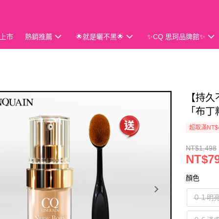
上市
熱銷推薦
🌟就是曬不黑🌟
✨CQ 思珂品牌館✨
會員獨享
【持久
「布丁
超取滿NT$
NT$1,498
NT$7
顏色
０１明