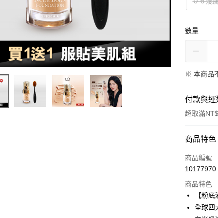
０６淺
數量
※ 本商品
付款與運
超取滿NT$
付款方式
商品特色
信用卡一
商品編號
10177970
超商取貨
商品特色
LINE Pay
【粉底
全球四
Apple Pay