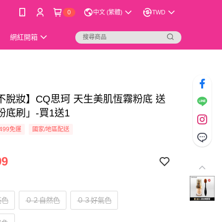
0
中文 (繁體)
TWD
網紅開箱
不脫妝】CQ思珂 天生美肌恆霧粉底 送
粉底刷」-買1送1
499免運
國家/地區配送
99
亮色
０２自然色
０３好氣色