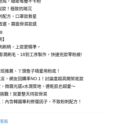
遮瑕，細密堆疊不卡粉
不脫妝！極致抗暗沉
刺配方，口罩妝救星
首選，霧面保濕妝感
g
刷】
刷刷柄，上妝更精準。
根澎潤刷毛、18到工序製作，快速完妝零粉痕!
付款
5，滿NT$499(含以上)免運費
跟班推薦、丫頭詹子晴愛用粉底！
言，網友回購率NO.1！討論度超高開架底妝
家取貨
妝，微霧光感x水潤質地，連乾肌也超愛～
5，滿NT$499(含以上)免運費
沉挑戰！就要整天持妝保濕
付款
星：內含韓國專利修復因子，不致粉刺配方！
5，滿NT$499(含以上)免運費
1取貨
客服
5，滿NT$499(含以上)免運費