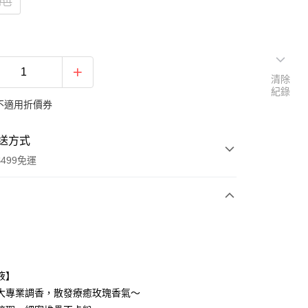
膚色
清除
紀錄
不適用折價券
送方式
499免運
次付款
付款
液】
大專業調香，散發療癒玫瑰香氣～