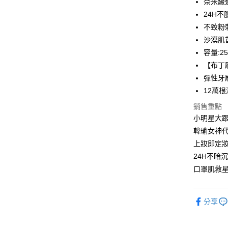
奈米級
街口支付
24H
不致粉
悠遊付
沙漠肌
ATM付款
容量:25
【布丁
彈性牙
運送方式
12萬
全家取貨
銷售重點
每筆NT$8
小明星大
韓瑜女神代
付款後全
上妝即定
每筆NT$8
24H不暗
7-11取貨
口罩肌救
每筆NT$8
付款後7-1
分享
每筆NT$8