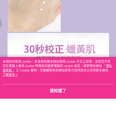
本網站中使用 cookie，欲查詢有關本網站使用 cookie 方式之詳情，及若您不希
望在電腦上使用 cookie 時應如何變更電腦的 cookie 設定，請參閱本網站「
隱私
權條款
」之 Cookie 聲明。您繼續使用本網站即表示您同意本公司得按本網站使
用條款之 Cookie 聲明使用 cookie。
了解更多 >
我知道了