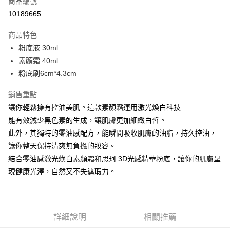
商品編號
超商取貨付款
10189665
LINE Pay
商品特色
Apple Pay
粉底液:30ml
素顏霜:40ml
街口支付
粉底刷6cm*4.3cm
悠遊付
銷售重點
ATM付款
讓你輕鬆擁有控油美肌。這款素顏霜運用激光煥白科技
能有效減少黑色素的生成，讓肌膚更加細緻白皙。
運送方式
此外，其獨特的零油感配方，能瞬間吸收肌膚的油脂，持久控油，
全家取貨付款
讓你整天保持清爽無負擔的妝容。
每筆NT$85，滿NT$499(含以上)免運費
結合零油感激光煥白素顏霜和思珂 3D光感精華粉底，讓你的肌膚呈
現健康光澤，自然又不失遮瑕力。
付款後全家取貨
每筆NT$85，滿NT$499(含以上)免運費
7-11取貨付款
詳細說明
相關推薦
每筆NT$85，滿NT$499(含以上)免運費