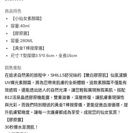
LINE Pay
商品特色
Apple Pay
【小仙女素顏霜】
容量:40ml
街口支付
【膠原露】
悠遊付
容量:280ML
【黃金T棒按摩儀】
ATM付款
尺寸:T型探頭3.5*0.6cm，全長16cm
運送方式
銷售重點
全家取貨付款
在追求自然美的旅程中，SHILLS舒兒絲的【嫩白膠原肌】仙氣濾鏡
每筆NT$85，滿NT$499(含以上)免運費
UV裸光素顏霜，將為您帶來肌膚的全新體驗。這款素顏霜不僅能有
效遮瑕，還能透出迷人的自然光澤，讓您輕鬆展現無瑕美肌。搭配
付款後全家取貨
B12活泉晶透膠原機能露，雙重滋養，深層修復，讓肌膚重現彈性
每筆NT$85，滿NT$499(含以上)免運費
與光彩。而我們特別贈送的黃金T棒按摩儀，更能促進血液循環，提
7-11取貨付款
升肌膚緊緻度。讓每一次護膚都成為享受，成就您的仙女氣質！
【膠原露】
每筆NT$85，滿NT$499(含以上)免運費
30秒爆水澎潤肌！
付款後7-11取貨