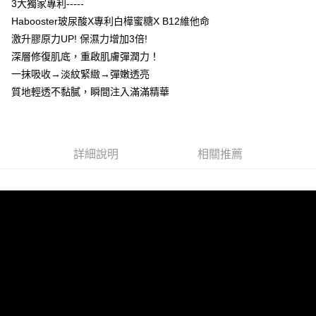
3大獨家專利-----
每筆NT$85，滿NT$499(含以上)免運費
Habooster玻尿酸X專利白樺蜜糖X B12維他命
激升膠原力UP! 保濕力增加3倍!
宅配
深層修復肌底，重啟肌膚彈潤力！
每筆NT$85，滿NT$499(含以上)免運費
一抹吸收→淡紋緊緻→彈嫩透亮
國家/地區配送
查看運費
質地輕透不黏膩，瞬間注入滿滿精華
詳細說明
相關推薦