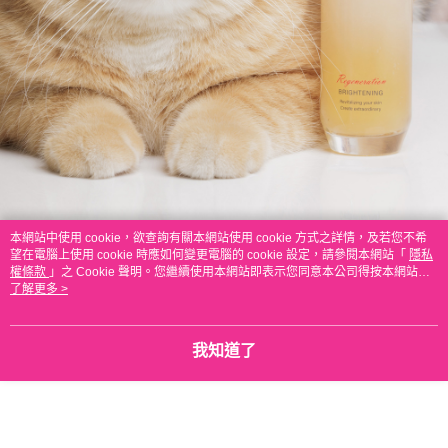
本網站中使用 cookie，欲查詢有關本網站使用 cookie 方式之詳情，及若您不希
望在電腦上使用 cookie 時應如何變更電腦的 cookie 設定，請參閱本網站「
隱私
權條款
」之 Cookie 聲明。您繼續使用本網站即表示您同意本公司得按本網站使
SHILLS 仙氣濾鏡ＵＶ裸光素顏霜SPF50★★★
用條款之 Cookie 聲明使用 cookie。
了解更多 >
【容量】40ml
【使用方法】臉部清潔後，於保養最後一個步驟，取適量均勻塗
抹於全臉。
【產地】台灣
我知道了
【注意事項】避免本產品直接接觸眼睛，如不慎進入眼睛，請即
以清水徹底沖洗，如發現皮膚有任何不適或過敏，請立即停止使
用，勿讓兒童接觸，不可進食，僅供外用。
CINQUAIN思珂 B12活泉晶透膠原機能露
【使用方法】臉部清潔後，將化妝水倒在手心輕拍於臉上或倒至