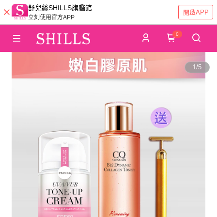
舒兒絲SHILLS旗艦館
開啟APP
立刻使用官方APP
0
1
/
5