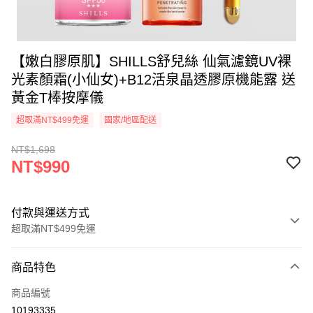
【嫩白膠原肌】SHILLS舒兒絲 仙氣濾鏡UV裸
光素顏霜(小仙女)+B12活泉晶透膠原機能露 送
黃金T棒按摩儀
超取滿NT$499免運
國家/地區配送
NT$1,698
NT$990
付款與運送方式
超取滿NT$499免運
付款方式
商品特色
信用卡一次付款
商品編號
超商取貨付款
10193335