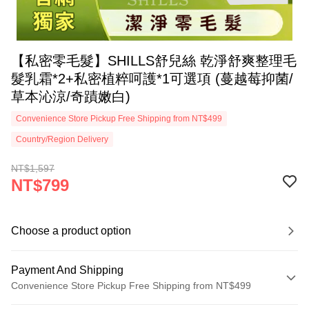
【私密零毛髮】SHILLS舒兒絲 乾淨舒爽整理毛
髮乳霜*2+私密植粹呵護*1可選項 (蔓越莓抑菌/
草本沁涼/奇蹟嫩白)
Convenience Store Pickup Free Shipping from NT$499
Country/Region Delivery
NT$1,597
NT$799
Choose a product option
Payment And Shipping
Convenience Store Pickup Free Shipping from NT$499
Payment Method