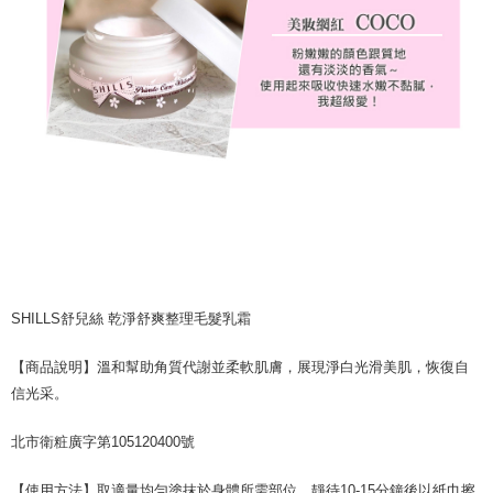
SHILLS舒兒絲 乾淨舒爽整理毛髮乳霜
【商品說明】溫和幫助角質代謝並柔軟肌膚，展現淨白光滑美肌，恢復自
信光采。
北市衛粧廣字第105120400號
【使用方法】取適量均勻塗抹於身體所需部位，靜待10-15分鐘後以紙巾擦