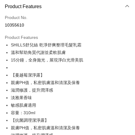
Product Features
Credit Card (Full Payment)
Product No.
Convenience Store Pickup and Pay
10355610
LINE Pay
Product Features
Apple Pay
SHILLS舒兒絲 乾淨舒爽整理毛髮乳霜
溫和幫助角質代謝並柔軟肌膚
JKOPAY
15分鐘，全身拋光，展現淨白光滑美肌
Easy Wallet
【蔓越莓潔淨露】
ATM Transfer
親膚PH值，私密肌膚溫和清潔及保養
Shipping Method
滋潤修護，提升潤澤感
淡雅果香味
全家取貨付款
敏感肌膚適用
NT$85/order | Free shipping on orders of NT$499 or more
容量：310ml
付款後全家取貨
【抗菌調理潔淨露】
NT$85/order | Free shipping on orders of NT$499 or more
親膚PH值，私密肌膚溫和清潔及保養