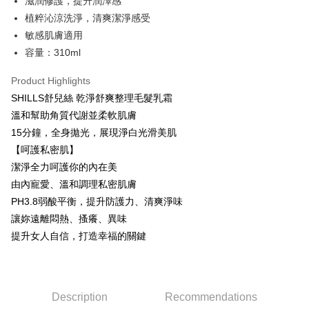
滋潤修護，提升潤澤感
7-11取貨付款
植粹沁涼洗淨，清爽潔淨感受
NT$85/order | Free shipping on orders of NT$499 or more
敏感肌膚適用
付款後7-11取貨
容量：310ml
NT$85/order | Free shipping on orders of NT$499 or more
Product Highlights
宅配
SHILLS舒兒絲 乾淨舒爽整理毛髮乳霜
NT$85/order | Free shipping on orders of NT$499 or more
溫和幫助角質代謝並柔軟肌膚
15分鐘，全身拋光，展現淨白光滑美肌
國家/地區配送
Shipping Rates
【呵護私密肌】
潔淨全力呵護你的內在美
由內寵愛、溫和調理私密肌膚
PH3.8弱酸平衡，提升防護力、清爽淨味
讓妳遠離悶熱、搔癢、異味
提升女人自信，打造幸福的關鍵
Description
Recommendations