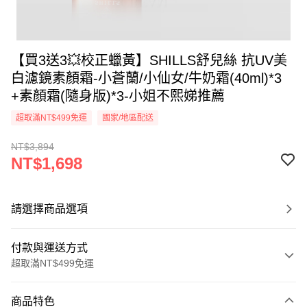
【買3送3💥校正蠟黃】SHILLS舒兒絲 抗UV美
白濾鏡素顏霜-小蒼蘭/小仙女/牛奶霜(40ml)*3
+素顏霜(隨身版)*3-小姐不熙娣推薦
超取滿NT$499免運
國家/地區配送
NT$3,894
NT$1,698
請選擇商品選項
付款與運送方式
超取滿NT$499免運
付款方式
商品特色