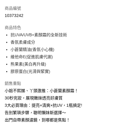
信用卡一次付款
商品編號
超商取貨付款
10373242
LINE Pay
商品特色
Apple Pay
抗UVA/UVB+素顏霜的全新技術
香氛柔膚成分
街口支付
小蒼蘭精油(香氛小心機)
悠遊付
維他命E(促進肌膚代謝)
熊果素(美白再升級)
ATM付款
膠原蛋白(光滑與緊實)
運送方式
銷售重點
全家取貨付款
小姐不熙娣、丫頭激推：小蒼蘭素顏霜！
每筆NT$85，滿NT$499(含以上)免運費
30秒完妝，展現嫩妹透亮好膚質
3大必買理由：提亮×清爽×抗UV，1瓶搞定!
付款後全家取貨
告別繁瑣步驟，聰明懶妹新選擇～
每筆NT$85，滿NT$499(含以上)免運費
出門自帶素顏濾鏡，到哪都是焦點！
7-11取貨付款