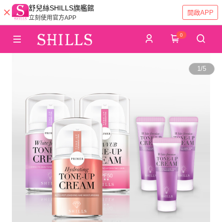
舒兒絲SHILLS旗艦館
開啟APP
立刻使用官方APP
0
1
/
5