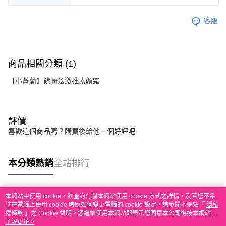
客服
商品相關分類 (1)
【小蒼蘭】篠崎泫激推素顏霜
評價
喜歡這個商品嗎？購買後給他一個好評吧
本分類熱銷
全站排行
本網站中使用 cookie，欲查詢有關本網站使用 cookie 方式之詳情，及若您不希
熱門標籤
望在電腦上使用 cookie 時應如何變更電腦的 cookie 設定，請參閱本網站「
隱私
權條款
」之 Cookie 聲明。您繼續使用本網站即表示您同意本公司得按本網站使
用條款之 Cookie 聲明使用 cookie。
了解更多 >