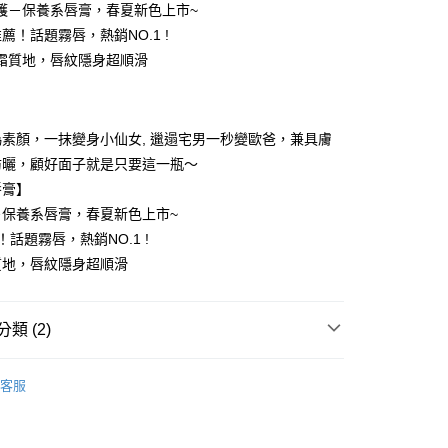
護－保養系唇膏，春夏新色上市~
I推薦！話題霧唇，熱銷NO.1 !
霜質地，唇紋隱身超順滑
】
素顏，一抹變身小仙女, 邋遢宅男一秒變歐爸，兼具膚
付款
防曬，顧好面子就是只要這一瓶～
5，滿NT$499(含以上)免運費
唇膏】
－保養系唇膏，春夏新色上市~
家取貨
薦！話題霧唇，熱銷NO.1 !
5，滿NT$499(含以上)免運費
質地，唇紋隱身超順滑
付款
5，滿NT$499(含以上)免運費
類 (2)
1取貨
養∥
- 素顏霜
5，滿NT$499(含以上)免運費
客服
場🚨
5，滿NT$499(含以上)免運費