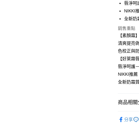
唇淨呵
悠遊付
NIKK
ATM付款
全新奶
銷售重點
【素顏霜
運送方式
清爽提亮偽
全家取貨
色校正與
每筆NT$8
【好萊霧
唇淨呵護
付款後全
NIKKI推
每筆NT$8
全新奶霜
7-11取貨
每筆NT$8
商品相關分
付款後7-1
∥臉部保
每筆NT$8
分享
🚨素顏霜專
宅配
每筆NT$8