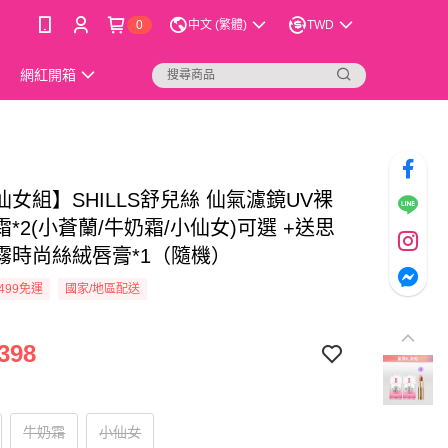
0
中文 (繁體)
TWD
網紅開箱
女組】SHILLS舒兒絲 仙氣濾鏡UV裸
*2(小蒼蘭/牛奶霜/小仙女)可選 +送思
霧時尚絲絨唇膏*1（隨機）
499免運
國家/地區配送
398
牛奶霜
小仙女