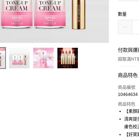
數量
付款與運
超取滿NT$
付款方式
商品特色
信用卡一
商品編號
10464634
超商取貨
商品特色
LINE Pay
【素顏
清爽提
Apple Pay
膚色校
街口支付
【好萊