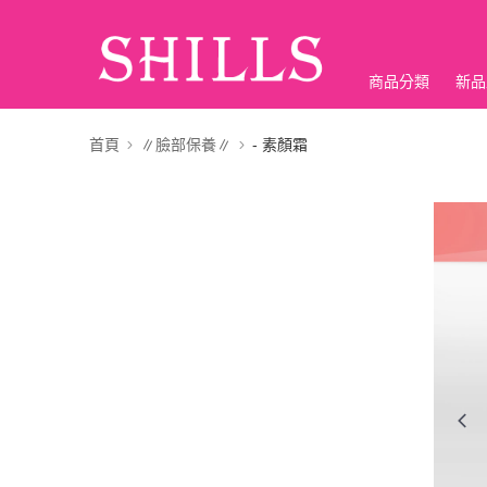
商品分類
新品
折價神券
首頁
∥臉部保養∥
- 素顏霜