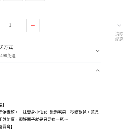
清除
紀錄
送方式
499免運
次付款
付款
霜】
亮偽素顏，一抹變身小仙女, 邋遢宅男一秒變歐爸，兼具
正與防曬，顧好面子就是只要這一瓶～
霧唇膏】