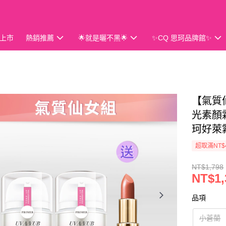
上市
熱銷推薦
🌟就是曬不黑🌟
✨CQ 思珂品牌館✨
會員獨享
【氣質仙
光素顏霜
珂好萊
超取滿NT$
NT$1,798
NT$1,
品項
小蒼蘭