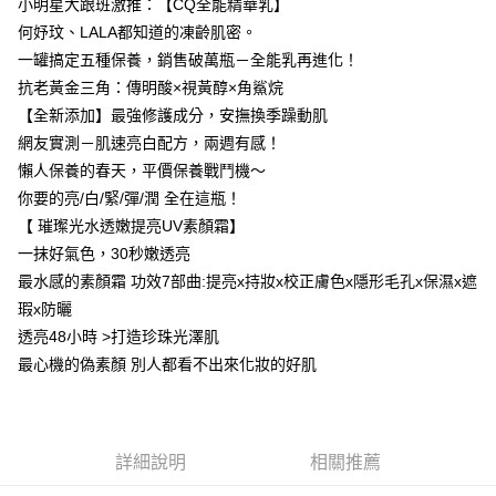
小明星大跟班激推：【CQ全能精華乳】
何妤玟、LALA都知道的凍齡肌密。
宅配
一罐搞定五種保養，銷售破萬瓶－全能乳再進化！
每筆NT$85，滿NT$499(含以上)免運費
抗老黃金三角：傳明酸×視黃醇×角鯊烷
國家/地區配送
查看運費
【全新添加】最強修護成分，安撫換季躁動肌
網友實測－肌速亮白配方，兩週有感！
懶人保養的春天，平價保養戰鬥機～
你要的亮/白/緊/彈/潤 全在這瓶！
【 璀璨光水透嫩提亮UV素顏霜】
一抹好氣色，30秒嫩透亮
最水感的素顏霜 功效7部曲:提亮x持妝x校正膚色x隱形毛孔x保濕x遮
瑕x防曬
透亮48小時 >打造珍珠光澤肌
最心機的偽素顏 別人都看不出來化妝的好肌
詳細說明
相關推薦