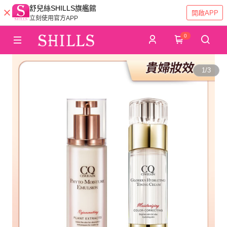
舒兒絲SHILLS旗艦館
開啟APP
立刻使用官方APP
0
1
/
3