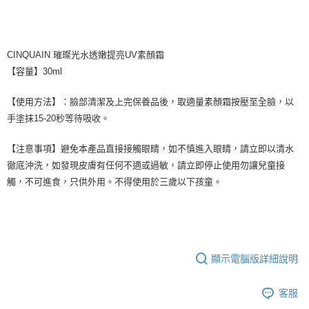
CINQUAIN 璀璨光水透嫩提亮UV素顏霜
【容量】30ml
【使用方法】：臉部清潔及上完保養品後，取適量素顏霜按壓至全臉，以
手塗抹15-20秒等待吸收。
【注意事項】避免本產品直接接觸眼睛，如不慎進入眼睛，請立即以清水
徹底沖洗，如發現皮膚有任何不適或過敏，請立即停止使用勿讓兒童接
觸，不可進食，只供外用。不得使用於三歲以下孩童。
顯示電腦版詳細說明
客服