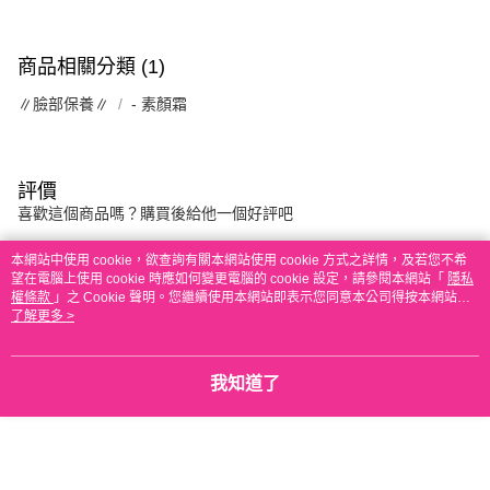
商品相關分類 (1)
∥臉部保養∥
- 素顏霜
評價
喜歡這個商品嗎？購買後給他一個好評吧
本網站中使用 cookie，欲查詢有關本網站使用 cookie 方式之詳情，及若您不希
望在電腦上使用 cookie 時應如何變更電腦的 cookie 設定，請參閱本網站「
隱私
本分類熱銷
全站排行
權條款
」之 Cookie 聲明。您繼續使用本網站即表示您同意本公司得按本網站使
用條款之 Cookie 聲明使用 cookie。
了解更多 >
熱門標籤
我知道了