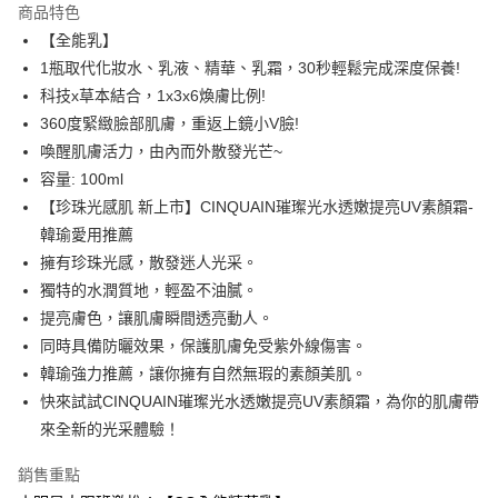
商品特色
Apple Pay
【全能乳】
1瓶取代化妝水、乳液、精華、乳霜，30秒輕鬆完成深度保養!
街口支付
科技x草本結合，1x3x6煥膚比例!
悠遊付
360度緊緻臉部肌膚，重返上鏡小V臉!
喚醒肌膚活力，由內而外散發光芒~
ATM付款
容量: 100ml
【珍珠光感肌 新上市】CINQUAIN璀璨光水透嫩提亮UV素顏霜-
運送方式
韓瑜愛用推薦
全家取貨付款
擁有珍珠光感，散發迷人光采。
每筆NT$85，滿NT$499(含以上)免運費
獨特的水潤質地，輕盈不油膩。
提亮膚色，讓肌膚瞬間透亮動人。
付款後全家取貨
同時具備防曬效果，保護肌膚免受紫外線傷害。
每筆NT$85，滿NT$499(含以上)免運費
韓瑜強力推薦，讓你擁有自然無瑕的素顏美肌。
7-11取貨付款
快來試試CINQUAIN璀璨光水透嫩提亮UV素顏霜，為你的肌膚帶
每筆NT$85，滿NT$499(含以上)免運費
來全新的光采體驗！
付款後7-11取貨
銷售重點
每筆NT$85，滿NT$499(含以上)免運費