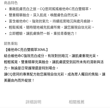
商品特色
Apple Pay
重啟肌膚亮白之旅，CQ思珂搖搖維他命C亮白雙精萃。
雙重精華融合，深入肌底，喚醒膚色自然光采。
街口支付
富含維他命C，強效抗氧化，持續抵禦暗沉與歲月痕跡。
悠遊付
輕鬆搖搖，隨時隨地補充肌膚所需，讓您展現自信光彩。
立即體驗，讓肌膚煥然一新，重拾青春魅力！
ATM付款
銷售重點
運送方式
【維他命C亮白雙精萃30ML】
全家取貨付款
結合維他命C強效亮白成分，有效對抗暗沉，讓肌膚重現光采。
每筆NT$85，滿NT$499(含以上)免運費
輕輕搖晃，雙重精華完美融合，讓肌膚感受到前所未有的清新與活
力。無論是日常護理還是特別場合，
付款後全家取貨
讓CQ思珂的專業配方助您展現自信光彩，成為眾人矚目的焦點，讓
每筆NT$85，滿NT$499(含以上)免運費
美麗由內而外綻放！
7-11取貨付款
每筆NT$85，滿NT$499(含以上)免運費
詳細說明
相關推薦
付款後7-11取貨
每筆NT$85，滿NT$499(含以上)免運費