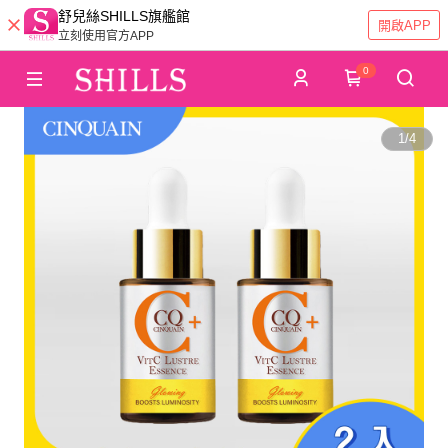
舒兒絲SHILLS旗艦館
開啟APP
立刻使用官方APP
0
1
/
4