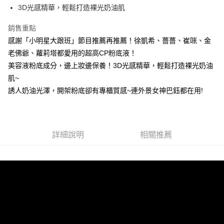
3D光感精華，輕鬆打造裸光奶油肌
ATM付款
銷售重點
運送方式
感謝「小明星大跟班」節目推薦再推薦！徐凱希、薔薔、崔咪、金
全家取貨付款
老佛爺、蘿莉塔都愛用的超高CP粉底液！
每筆NT$85，滿NT$499(含以上)免運費
美容液粉底成分，邊上妝邊保養！3D光感精華，輕鬆打造裸光奶油
肌~
付款後全家取貨
誘人奶油光澤，開架粉底卻有專櫃質感~連外景女神巴鈺都在用!
每筆NT$85，滿NT$499(含以上)免運費
7-11取貨付款
每筆NT$85，滿NT$499(含以上)免運費
詳細說明
相關推薦
付款後7-11取貨
每筆NT$85，滿NT$499(含以上)免運費
宅配
每筆NT$85，滿NT$499(含以上)免運費
國家/地區配送
查看運費