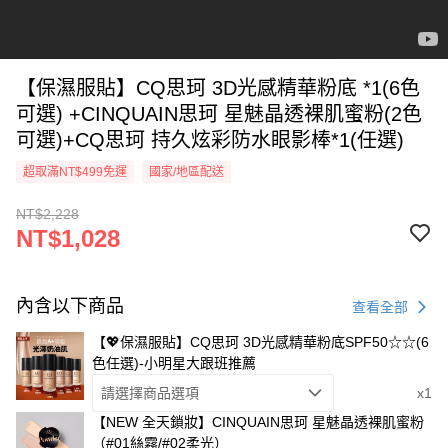
【保濕服貼】CQ思珂 3D光感精華粉底 *1(6色
可選) +CINQUAIN思珂 星魅晶透裸肌蜜粉(2色
可選)+CQ思珂 持久炫彩防水眼影棒*1(任選)
超取滿NT$499免運
國家/地區配送
NT$2,228
NT$1,028
內含以下商品
查看全部
【💖保濕服貼】CQ思珂 3D光感精華粉底SPF50☆☆(6
色任選)-小明星大跟班推薦
請選擇商品選項
x1
【NEW 全天鎖妝】CINQUAIN思珂 星魅晶透裸肌蜜粉
（#01絲霧/#02柔光）