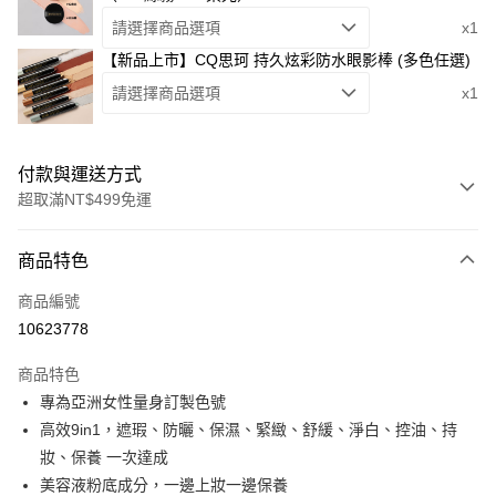
請選擇商品選項
x1
【新品上市】CQ思珂 持久炫彩防水眼影棒 (多色任選)
請選擇商品選項
x1
付款與運送方式
超取滿NT$499免運
付款方式
商品特色
信用卡一次付款
商品編號
超商取貨付款
10623778
LINE Pay
商品特色
Apple Pay
專為亞洲女性量身訂製色號
高效9in1，遮瑕、防曬、保濕、緊緻、舒緩、淨白、控油、持
街口支付
妝、保養 一次達成
悠遊付
美容液粉底成分，一邊上妝一邊保養