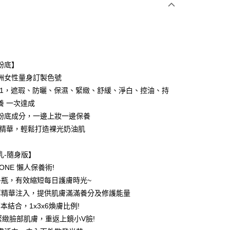
次付款
付款
粉底】
洲女性量身訂製色號
in1，遮瑕、防曬、保濕、緊緻、舒緩、淨白、控油、持
養 一次達成
粉底成分，一邊上妝一邊保養
感精華，輕鬆打造裸光奶油肌
乳-隨身版】
N ONE 懶人保養術!
多瓶，有效縮短每日護膚時光~
付款
萃精華注入，提供肌膚滿滿養分及修護能量
5，滿NT$499(含以上)免運費
本結合，1x3x6煥膚比例!
度緊緻臉部肌膚，重返上鏡小V臉!
家取貨