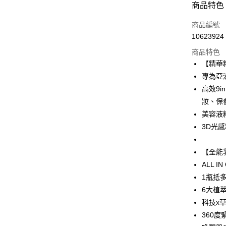
付款方式
商品特色
信用卡一
商品編號
10623924
超商取貨
商品特色
LINE Pay
【精華
專為亞
Apple Pay
高效9
街口支付
妝、保
美容液
悠遊付
3D光
ATM付款
【全能
ALL I
運送方式
1瓶抵
全家取貨
6大植
每筆NT$8
科技x草
360
付款後全