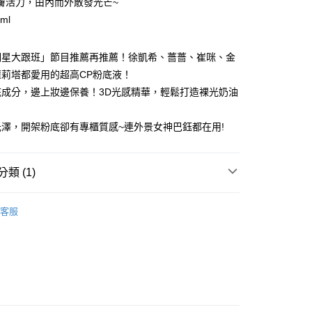
膚活力，由內而外散發光芒~
5，滿NT$499(含以上)免運費
ml
付款
5，滿NT$499(含以上)免運費
明星大跟班」節目推薦再推薦！徐凱希、薔薔、崔咪、金
蘿莉塔都愛用的超高CP粉底液！
1取貨
底成分，邊上妝邊保養！3D光感精華，輕鬆打造裸光奶油
5，滿NT$499(含以上)免運費
澤，開架粉底卻有專櫃質感~連外景女神巴鈺都在用!
5，滿NT$499(含以上)免運費
配送
查看運費
類 (1)
妝∥
- 粉餅｜粉底
客服