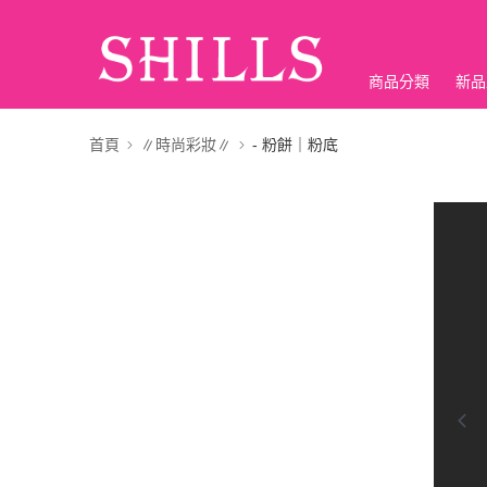
商品分類
新品
折價神券
首頁
∥時尚彩妝∥
- 粉餅｜粉底