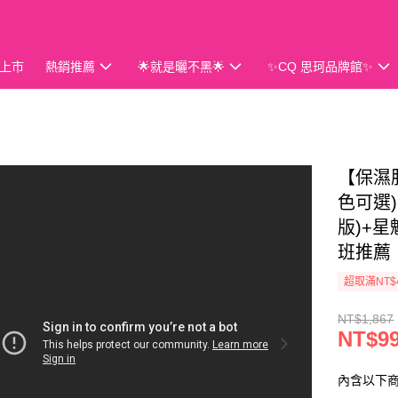
上市
熱銷推薦
🌟就是曬不黑🌟
✨CQ 思珂品牌館✨
會員獨享
【保濕服
色可選)
版)+星
班推薦
超取滿NT$
NT$1,867
NT$9
內含以下