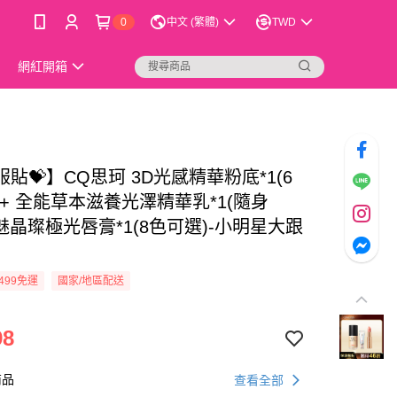
0
中文 (繁體)
TWD
網紅開箱
貼💝】CQ思珂 3D光感精華粉底*1(6
+ 全能草本滋養光澤精華乳*1(隨身
魅晶璨極光唇膏*1(8色可選)-小明星大跟
499免運
國家/地區配送
98
商品
查看全部