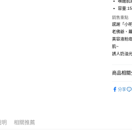
喚醒肌
每筆NT$8
容量:15
7-11取貨
銷售重點
每筆NT$8
感謝「小
老佛爺、
付款後7-1
美容液粉
每筆NT$8
肌~
宅配
誘人奶油光
每筆NT$8
國家/地區
商品相關分
∥時尚彩
分享
說明
相關推薦