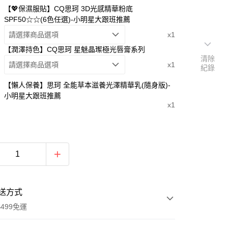
【💖保濕服貼】CQ思珂 3D光感精華粉底
SPF50☆☆(6色任選)-小明星大跟班推薦
請選擇商品選項
x1
【潤澤持色】CQ思珂 星魅晶璨極光唇膏系列
清除
請選擇商品選項
x1
紀錄
【懶人保養】思珂 全能草本滋養光澤精華乳(隨身版)-
小明星大跟班推薦
x1
送方式
499免運