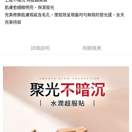
上妝不暗沉 持妝超無瑕
每筆NT$85，滿NT$499(含以上)免運費
肌膚愈細緻明亮，保濕發光
完美修飾肌膚瑕疵及毛孔，使妝效呈現最均勻無瑕的發光感，全天
付款後全家取貨
完美持妝
每筆NT$85，滿NT$499(含以上)免運費
7-11取貨付款
每筆NT$85，滿NT$499(含以上)免運費
詳細說明
相關推薦
付款後7-11取貨
每筆NT$85，滿NT$499(含以上)免運費
宅配
每筆NT$85，滿NT$499(含以上)免運費
國家/地區配送
查看運費