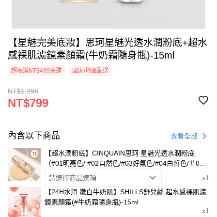
【星魅完美底妝】思珂星魅光透水潤粉底+超水
感裸肌濾鏡素顏霜(牛奶霜隨身瓶)-15ml
超取滿NT$499免運
國家/地區配送
NT$1,398
NT$799
內含以下商品
查看全部
【超水潤粉底】CINQUAIN思珂 星魅光透水潤粉底
（#01明亮色/ #02自然色/#03好氣色/#04白皙色/＃05
瓷白色 /＃06柔膚色）
請選擇商品選項
x1
【24H水潤 嫩白牛奶肌】SHILLS舒兒絲 超水感裸肌濾
鏡素顏霜(#牛奶霜隨身瓶)-15ml
x1