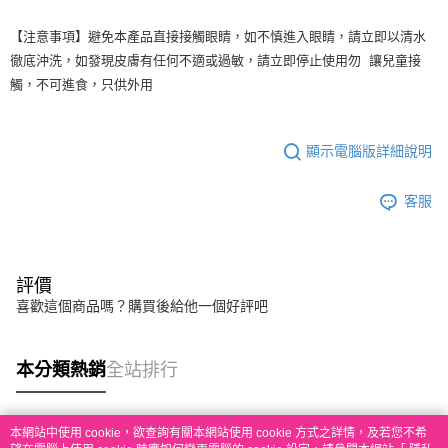
【注意事項】避免本產品直接接觸眼睛，如不慎進入眼睛，請立即以清水
徹底沖洗，如發現皮膚有任何不適或過敏，請立即停止使用勿 讓兒童接
觸，不可進食，只供外用
顯示電腦版詳細說明
客服
評價
喜歡這個商品嗎？購買後給他一個好評吧
本分類熱銷
全站排行
本網站中使用 cookie，欲查詢有關本網站使用 cookie 方式之詳情，及若您不希
熱門標籤