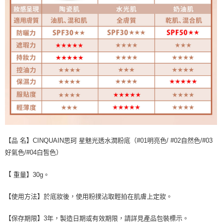
【品 名】CINQUAIN思珂 星魅光透水潤粉底（#01明亮色/ #02自然色/#03
好氣色/#04白皙色）
【
重
量】30g。
【使用方法】於底妝後，使用粉撲沾取輕拍在肌膚上定妝。
【保存期限】3年，製造日期或有效期限，請詳見產品包裝標示。