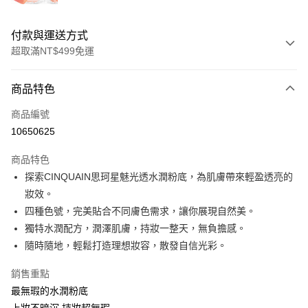
付款與運送方式
超取滿NT$499免運
付款方式
商品特色
信用卡一次付款
商品編號
超商取貨付款
10650625
LINE Pay
商品特色
Apple Pay
探索CINQUAIN思珂星魅光透水潤粉底，為肌膚帶來輕盈透亮的
妝效。
街口支付
四種色號，完美貼合不同膚色需求，讓你展現自然美。
悠遊付
獨特水潤配方，潤澤肌膚，持妝一整天，無負擔感。
隨時隨地，輕鬆打造理想妝容，散發自信光彩。
ATM付款
銷售重點
運送方式
最無瑕的水潤粉底
全家取貨付款