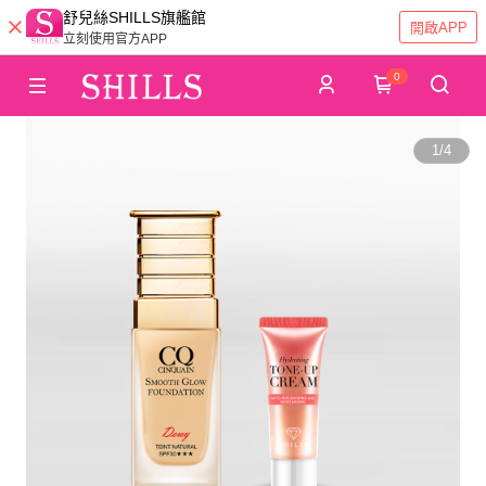
舒兒絲SHILLS旗艦館
開啟APP
立刻使用官方APP
0
1
/
4