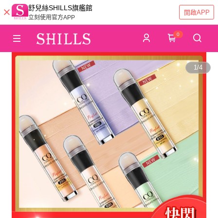
舒兒絲SHILLS旗艦館
開啟APP
立刻使用官方APP
0
1
/
4