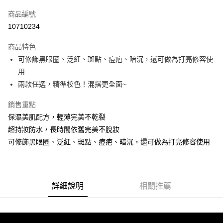
信用卡一次付款
商品編號
超商取貨付款
10710234
LINE Pay
商品特色
Apple Pay
可修飾黑眼圈、泛紅、斑點、痘疤、暗沉，還可做為打亮修容使
用
街口支付
兩款任選，精準校色！混搭更全面~
悠遊付
銷售重點
ATM付款
保濕美肌配方，輕薄完美不乾裂
超持妝防水，長時間依舊完美不脫妝
運送方式
可修飾黑眼圈、泛紅、斑點、痘疤、暗沉，還可做為打亮修容使用
全家取貨付款
每筆NT$85，滿NT$499(含以上)免運費
付款後全家取貨
詳細說明
相關推薦
每筆NT$85，滿NT$499(含以上)免運費
7-11取貨付款