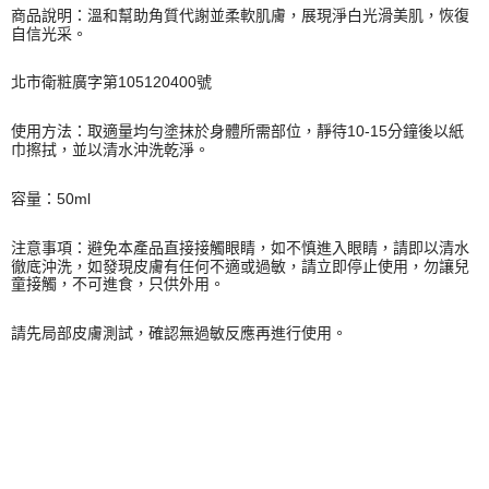
商品說明：溫和幫助角質代謝並柔軟肌膚，展現淨白光滑美肌，恢復
自信光采。
北市衛粧廣字第105120400號
使用方法：取適量均勻塗抹於身體所需部位，靜待10-15分鐘後以紙
巾擦拭，並以清水沖洗乾淨。
容量：50ml
注意事項：避免本產品直接接觸眼睛，如不慎進入眼睛，請即以清水
徹底沖洗，如發現皮膚有任何不適或過敏，請立即停止使用，勿讓兒
童接觸，不可進食，只供外用。
請先局部皮膚測試，確認無過敏反應再進行使用。