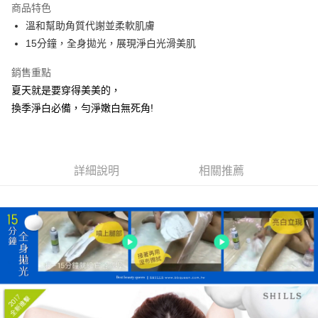
商品特色
Apple Pay
溫和幫助角質代謝並柔軟肌膚
15分鐘，全身拋光，展現淨白光滑美肌
街口支付
銷售重點
悠遊付
夏天就是要穿得美美的，
ATM付款
換季淨白必備，勻淨嫩白無死角!
運送方式
全家取貨付款
詳細說明
相關推薦
每筆NT$85，滿NT$499(含以上)免運費
付款後全家取貨
每筆NT$85，滿NT$499(含以上)免運費
7-11取貨付款
每筆NT$85，滿NT$499(含以上)免運費
付款後7-11取貨
每筆NT$85，滿NT$499(含以上)免運費