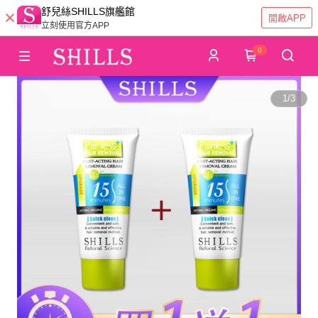
舒兒絲SHILLS旗艦館
開啟APP
立刻使用官方APP
0
1
/
3