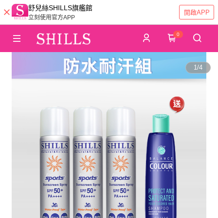
舒兒絲SHILLS旗艦館
開啟APP
立刻使用官方APP
0
1
/
4