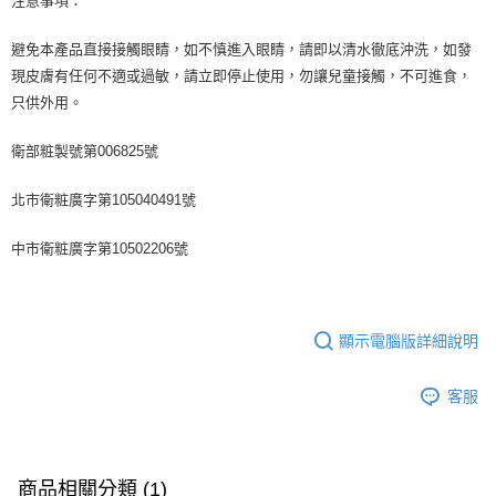
注意事項：
避免本產品直接接觸眼睛，如不慎進入眼睛，請即以清水徹底沖洗，如發
現皮膚有任何不適或過敏，請立即停止使用，勿讓兒童接觸，不可進食，
只供外用。
衛部粧製號第006825號
北市衛粧廣字第105040491號
中市衛粧廣字第10502206號
顯示電腦版詳細說明
客服
商品相關分類 (1)