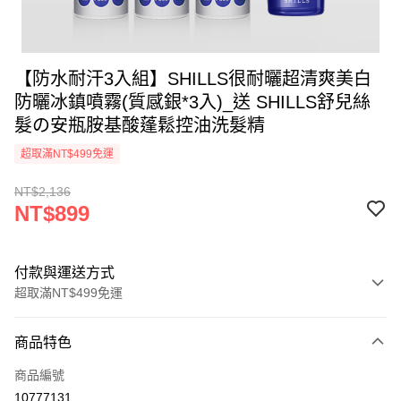
【防水耐汗3入組】SHILLS很耐曬超清爽美白
防曬冰鎮噴霧(質感銀*3入)_送 SHILLS舒兒絲
髮の安瓶胺基酸蓬鬆控油洗髮精
超取滿NT$499免運
NT$2,136
NT$899
付款與運送方式
超取滿NT$499免運
付款方式
商品特色
信用卡一次付款
商品編號
超商取貨付款
10777131