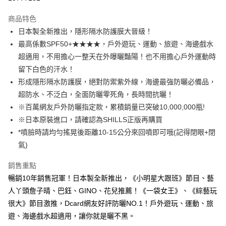
LINE Pay
商品特色
Apple Pay
日本製全新推出，隱形隔水防護膜大晉級！
最高係數SPF50+★★★★，戶外遊玩、運動、旅遊、海邊戲水
街口支付
超適用，不用擔心一整天在外曝曬豔陽！也不用擔心戶外運動時
悠遊付
留下白色的汗水！
形成隱形隔水防護膜，絕對防禦紫外線，海邊最強防曬必備品，
ATM付款
超防水、不泛白，全面防曬零死角，長時間抗曬！
※百萬網友戶外防曬指定款，累積銷量已突破10,000,000瓶!
運送方式
※日本原裝進口，請確認為SHILLS正版再購買
全家取貨付款
*噴臉時請均勻搖晃後距離10-15公分來回噴即可哦(記得閉眼+閉
每筆NT$85，滿NT$499(含以上)免運費
氣)
付款後全家取貨
銷售重點
每筆NT$85，滿NT$499(含以上)免運費
暢銷10年銷售冠軍！日本製全新推出，《小明星大跟班》節目、藝
7-11取貨付款
人丫頭詹子晴、巴鈺、GINO、花兒推薦！《一袋女王》、《綜藝玩
很大》節目激推，Dcard網友好評防曬NO.1！戶外遊玩、運動、旅
每筆NT$85，滿NT$499(含以上)免運費
遊、海邊戲水超適用，讓你就是曬不黑。
付款後7-11取貨