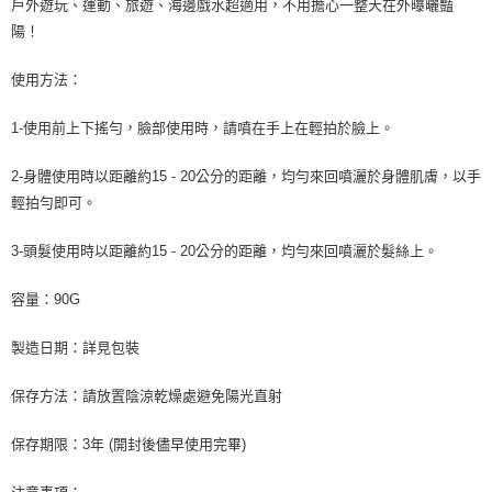
戶外遊玩、運動、旅遊、海邊戲水超適用，不用擔心一整天在外曝曬豔
陽！
使用方法：
1-使用前上下搖勻，臉部使用時，請噴在手上在輕拍於臉上。
2-身體使用時以距離約15 - 20公分的距離，均勻來回噴灑於身體肌膚，以手
輕拍勻即可。
3-頭髮使用時以距離約15 - 20公分的距離，均勻來回噴灑於髮絲上。
容量：90G
製造日期：詳見包裝
保存方法：請放置陰涼乾燥處避免陽光直射
保存期限：3年 (開封後儘早使用完畢)