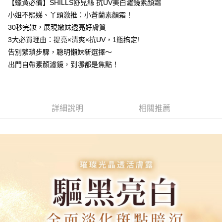
【蠟黃必備】SHILLS舒兒絲 抗UV美白濾鏡素顏霜
每筆NT$85，滿NT$499(含以上)免運費
小姐不熙娣、丫頭激推：小蒼蘭素顏霜！
30秒完妝，展現嫩妹透亮好膚質
宅配
3大必買理由：提亮×清爽×抗UV，1瓶搞定!
每筆NT$85，滿NT$499(含以上)免運費
告別繁瑣步驟，聰明懶妹新選擇～
出門自帶素顏濾鏡，到哪都是焦點！
詳細說明
相關推薦