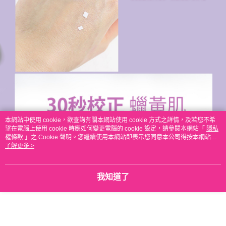
本網站中使用 cookie，欲查詢有關本網站使用 cookie 方式之詳情，及若您不希
望在電腦上使用 cookie 時應如何變更電腦的 cookie 設定，請參閱本網站「
隱私
權條款
」之 Cookie 聲明。您繼續使用本網站即表示您同意本公司得按本網站使
用條款之 Cookie 聲明使用 cookie。
了解更多 >
我知道了