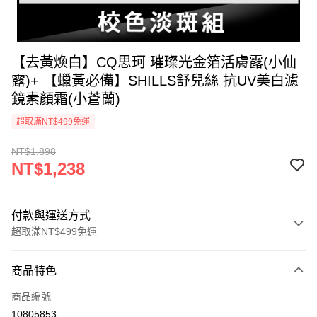
【去黃煥白】CQ思珂 璀璨光金箔活膚露(小仙
露)+ 【蠟黃必備】SHILLS舒兒絲 抗UV美白濾
鏡素顏霜(小蒼蘭)
超取滿NT$499免運
NT$1,898
NT$1,238
付款與運送方式
超取滿NT$499免運
付款方式
商品特色
信用卡一次付款
商品編號
超商取貨付款
10805853