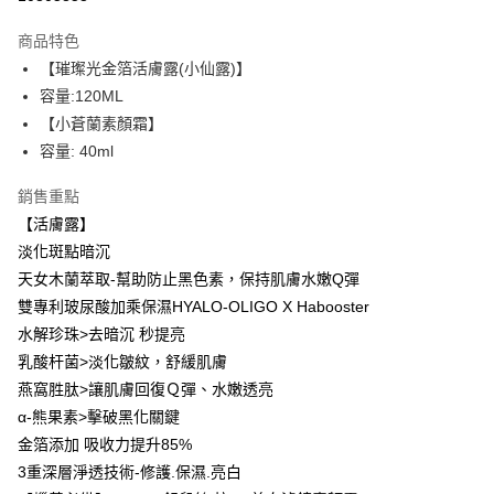
LINE Pay
商品特色
Apple Pay
【璀璨光金箔活膚露(小仙露)】
容量:120ML
街口支付
【小蒼蘭素顏霜】
悠遊付
容量: 40ml
ATM付款
銷售重點
【活膚露】
運送方式
淡化斑點暗沉
全家取貨付款
天女木蘭萃取-幫助防止黑色素，保持肌膚水嫩Q彈
每筆NT$85，滿NT$499(含以上)免運費
雙專利玻尿酸加乘保濕HYALO-OLIGO X Habooster
水解珍珠>去暗沉 秒提亮
付款後全家取貨
乳酸杆菌>淡化皺紋，舒緩肌膚
每筆NT$85，滿NT$499(含以上)免運費
燕窩胜肽>讓肌膚回復Ｑ彈、水嫩透亮
7-11取貨付款
α-熊果素>擊破黑化關鍵
金箔添加 吸收力提升85%
每筆NT$85，滿NT$499(含以上)免運費
3重深層淨透技術-修護.保濕.亮白
付款後7-11取貨