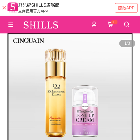
舒兒絲SHILLS旗艦館
開啟APP
立刻使用官方APP
0
1
/
3