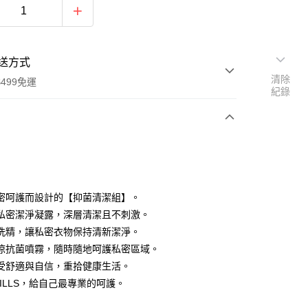
送方式
清除
499免運
紀錄
次付款
付款
密呵護而設計的【抑菌清潔組】。
私密潔淨凝露，深層清潔且不刺激。
洗精，讓私密衣物保持清新潔淨。
涼抗菌噴霧，隨時隨地呵護私密區域。
受舒適與自信，重拾健康生活。
HILLS，給自己最專業的呵護。