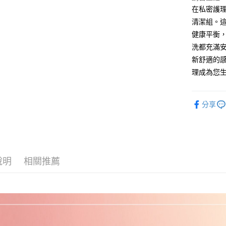
在私密護理
清潔組。
運送方式
健康平衡
全家取貨
洗都充滿
每筆NT$8
新舒適的
理成為您
付款後全
每筆NT$8
分享
7-11取貨
每筆NT$8
付款後7-1
每筆NT$8
說明
相關推薦
宅配
每筆NT$8