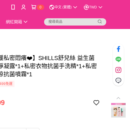
0
中文 (繁體)
TWD
網紅開箱
緩私密悶癢❤️】SHILLS舒兒絲 益生菌
淨凝露*1+私密衣物抗菌手洗精*1+私密
涼抗菌噴霧*1
499免運
99