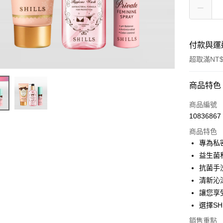
付款與運
超取滿NT$
付款方式
商品特色
信用卡一
商品編號
10836867
超商取貨
商品特色
LINE Pay
專為私
益生菌
Apple Pay
抗菌手
街口支付
清新沁
讓您享
悠遊付
選擇S
ATM付款
銷售重點