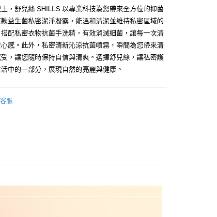
上，舒兒絲 SHILLS 以專業科技為您帶來全方位的抑菌
這款益生菌私密潔淨凝露，能溫和清潔並維持私密區域的
，搭配私密衣物抗菌手洗精，有效消滅細菌，讓每一次清
付款
安心感。此外，私密清新沁涼抗菌噴霧，瞬間為您帶來清
5，滿NT$499(含以上)免運費
感受，讓您隨時保持自信與清爽。選擇舒兒絲，讓私密護
生活中的一部分，展現自然的亮麗與健康。
家取貨
5，滿NT$499(含以上)免運費
客服
付款
5，滿NT$499(含以上)免運費
1取貨
5，滿NT$499(含以上)免運費
5，滿NT$499(含以上)免運費