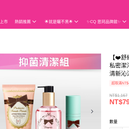
上市
熱銷推薦
🌟就是曬不黑🌟
✨CQ 思珂品牌館✨
會員獨享
【❤️舒
私密潔
清新沁
超取滿NT$
NT$1,167
NT$7
數量