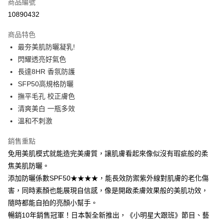
商品編號
超商取貨付款
10890432
LINE Pay
商品特色
Apple Pay
最夯美肌防曬凝乳!
閃耀透亮好氣色
街口支付
長達8HR 香氛防護
悠遊付
SFP50高規格防曬
撫平毛孔 校正膚色
ATM付款
清爽美白 一瓶多效
溫和不刺激
運送方式
全家取貨付款
銷售重點
每筆NT$85，滿NT$499(含以上)免運費
免用美肌模式就能造完美膚質，讓肌膚看起來像似沒有瑕疵般的柔
焦美肌防曬。
付款後全家取貨
添加防曬係數SPF50★★★★，能長效防禦紫外線對肌膚的老化傷
每筆NT$85，滿NT$499(含以上)免運費
害，同時素顏也能展現自信感，像是開啟柔膚效果般的美肌功效，
7-11取貨付款
隨時都能自拍的亮顏小幫手。
暢銷10年銷售冠軍！日本製全新推出，《小明星大跟班》節目、藝
每筆NT$85，滿NT$499(含以上)免運費