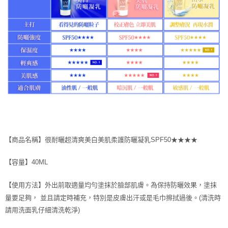
【商品名稱】很耐曬超清爽美白美肌柔護防曬凝乳SPF50★★★★
【容量】40ML
【使用方法】外出前取適量均勻塗抹於臉部肌膚。為保持防曬效果，塗抹
量要足夠， 並且請定時補充，特別是皮膚出汗或是毛巾擦拭過後。(清洗時
請用洗面乳仔細清洗乾淨)