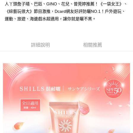
人丫頭詹子晴、巴鈺、GINO、花兒、曾莞婷推薦！《一袋女王》、
付款後7-11取貨
《綜藝玩很大》節目激推，Dcard網友好評防曬NO.1！戶外遊玩、
每筆NT$85，滿NT$499(含以上)免運費
運動、旅遊、海邊戲水超適用，讓你就是曬不黑。
宅配
每筆NT$85，滿NT$499(含以上)免運費
詳細說明
相關推薦