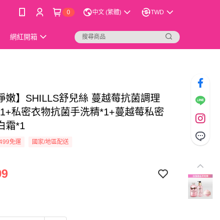
0
中文 (繁體)
TWD
網紅開箱
淨嫩】SHILLS舒兒絲 蔓越莓抗菌調理
*1+私密衣物抗菌手洗精*1+蔓越莓私密
白霜*1
499免運
國家/地區配送
99