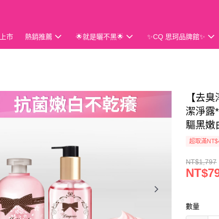
上市
熱銷推薦
🌟就是曬不黑🌟
✨CQ 思珂品牌館✨
會員獨享
【去臭
潔淨露
驅黑嫩
超取滿NT$
NT$1,797
NT$7
數量