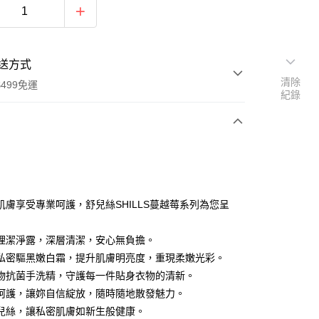
送方式
清除
499免運
紀錄
次付款
付款
肌膚享受專業呵護，舒兒絲SHILLS蔓越莓系列為您呈
理潔淨露，深層清潔，安心無負擔。
私密驅黑嫩白霜，提升肌膚明亮度，重現柔嫩光彩。
物抗菌手洗精，守護每一件貼身衣物的清新。
呵護，讓妳自信綻放，隨時隨地散發魅力。
兒絲，讓私密肌膚如新生般健康。