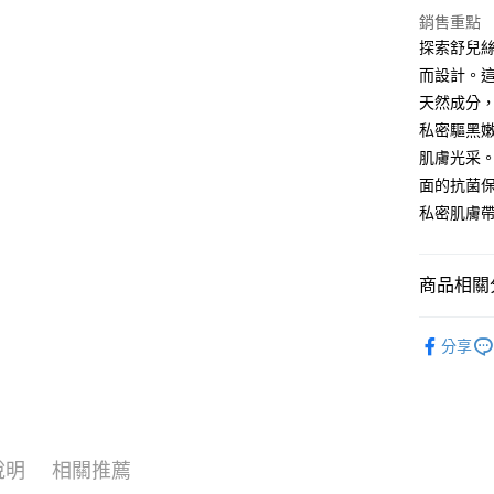
銷售重點
探索舒兒絲
運送方式
而設計。
全家取貨
天然成分
每筆NT$8
私密驅黑
肌膚光采
付款後全
面的抗菌
每筆NT$8
私密肌膚
7-11取貨
每筆NT$8
商品相關分
付款後7-1
所有商品
每筆NT$8
分享
宅配
每筆NT$8
國家/地區
說明
相關推薦