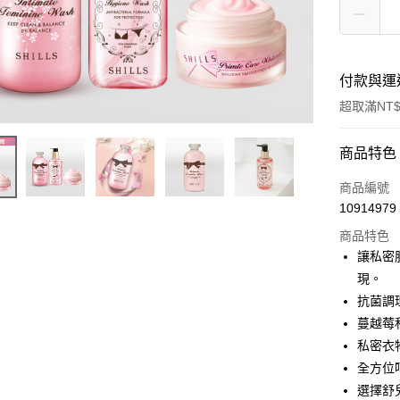
付款與運
超取滿NT$
付款方式
商品特色
信用卡一
商品編號
10914979
超商取貨
商品特色
LINE Pay
讓私密
現。
Apple Pay
抗菌調
街口支付
蔓越莓
私密衣
悠遊付
全方位
ATM付款
選擇舒