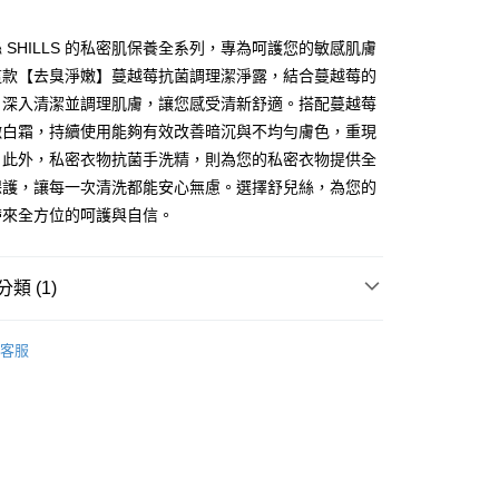
 SHILLS 的私密肌保養全系列，專為呵護您的敏感肌膚
這款【去臭淨嫩】蔓越莓抗菌調理潔淨露，結合蔓越莓的
付款
，深入清潔並調理肌膚，讓您感受清新舒適。搭配蔓越莓
5，滿NT$499(含以上)免運費
嫩白霜，持續使用能夠有效改善暗沉與不均勻膚色，重現
。此外，私密衣物抗菌手洗精，則為您的私密衣物提供全
家取貨
保護，讓每一次清洗都能安心無慮。選擇舒兒絲，為您的
5，滿NT$499(含以上)免運費
帶來全方位的呵護與自信。
付款
5，滿NT$499(含以上)免運費
類 (1)
1取貨
5，滿NT$499(含以上)免運費
客服
5，滿NT$499(含以上)免運費
配送
查看運費