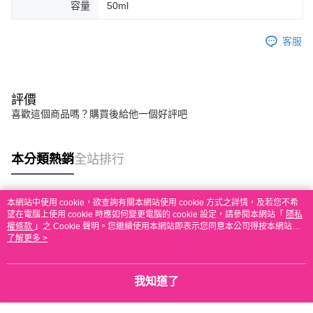
容量
50ml
客服
評價
喜歡這個商品嗎？購買後給他一個好評吧
本分類熱銷
全站排行
本網站中使用 cookie，欲查詢有關本網站使用 cookie 方式之詳情，及若您不希
熱門標籤
望在電腦上使用 cookie 時應如何變更電腦的 cookie 設定，請參閱本網站「
隱私
權條款
」之 Cookie 聲明。您繼續使用本網站即表示您同意本公司得按本網站使
用條款之 Cookie 聲明使用 cookie。
了解更多 >
我知道了