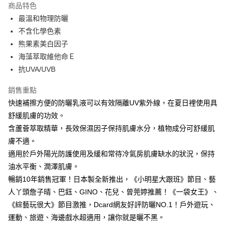
商品特色
Apple Pay
最溫和物理防曬
不含化學色素
街口支付
熊果素美白因子
悠遊付
海藻萃取維他命Ｅ
抗UVA/UVB
ATM付款
銷售重點
運送方式
快速補擦方便的防曬乳液可以有效隔離UV紫外線，在夏日裡使用具
全家取貨付款
舒緩肌膚的功效。
每筆NT$85，滿NT$499(含以上)免運費
含蘆薈萃取精華，長效保濕因子保持肌膚水分，植物成分可舒緩肌
膚不適。
付款後全家取貨
適用於戶外陽光防護使用及緩和常待冷氣房肌膚缺水的狀況，保持
每筆NT$85，滿NT$499(含以上)免運費
油水平衡、潤澤肌膚。
7-11取貨付款
暢銷10年銷售冠軍！日本製全新推出，《小明星大跟班》節目、藝
人丫頭詹子晴、巴鈺、GINO、花兒、曾莞婷推薦！《一袋女王》、
每筆NT$85，滿NT$499(含以上)免運費
《綜藝玩很大》節目激推，Dcard網友好評防曬NO.1！戶外遊玩、
付款後7-11取貨
運動、旅遊、海邊戲水超適用，讓你就是曬不黑。
每筆NT$85，滿NT$499(含以上)免運費