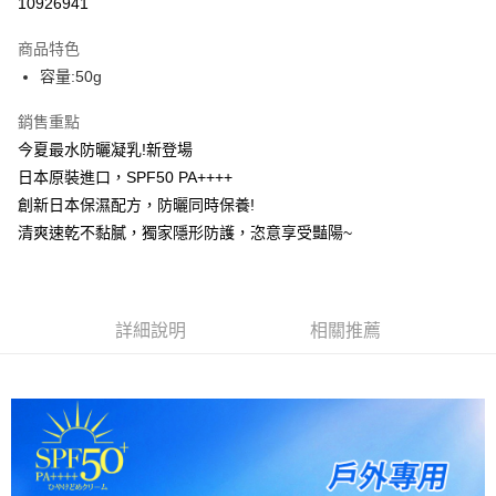
10926941
LINE Pay
商品特色
Apple Pay
容量:50g
街口支付
銷售重點
今夏最水防曬凝乳!新登場
悠遊付
日本原裝進口，SPF50 PA++++
ATM付款
創新日本保濕配方，防曬同時保養!
清爽速乾不黏膩，獨家隱形防護，恣意享受豔陽~
運送方式
全家取貨付款
每筆NT$85，滿NT$499(含以上)免運費
詳細說明
相關推薦
付款後全家取貨
每筆NT$85，滿NT$499(含以上)免運費
7-11取貨付款
每筆NT$85，滿NT$499(含以上)免運費