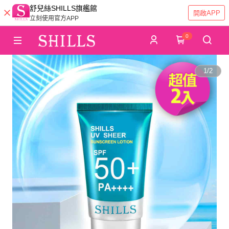
舒兒絲SHILLS旗艦館
開啟APP
立刻使用官方APP
0
1
/
2