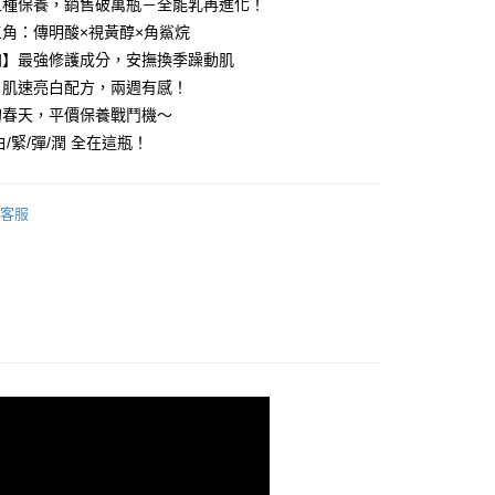
五種保養，銷售破萬瓶－全能乳再進化！
付款
角：傳明酸×視黃醇×角鯊烷
5，滿NT$499(含以上)免運費
加】最強修護成分，安撫換季躁動肌
－肌速亮白配方，兩週有感！
1取貨
的春天，平價保養戰鬥機～
5，滿NT$499(含以上)免運費
/緊/彈/潤 全在這瓶！
5，滿NT$499(含以上)免運費
客服
配送
查看運費