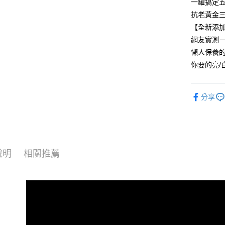
一罐搞定
7-11取貨
抗老黃金三
每筆NT$8
【全新添
網友實測
付款後7-1
懶人保養
每筆NT$8
你要的亮/白
宅配
每筆NT$8
分享
國家/地區
說明
相關推薦