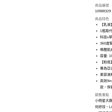
信用卡一
商品編號
10988329
超商取貨
商品特色
LINE Pay
【乳液
1瓶取
Apple Pay
科技x草
街口支付
360
喚醒肌
悠遊付
容量: 1
ATM付款
【粉底
專為亞
美容液
運送方式
高效9
全家取貨
妝、保
每筆NT$8
銷售重點
小明星大
付款後全
何妤玟、L
每筆NT$8