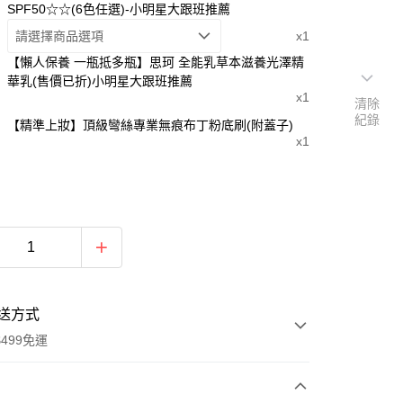
SPF50☆☆(6色任選)-小明星大跟班推薦
請選擇商品選項
x1
【懶人保養 一瓶抵多瓶】思珂 全能乳草本滋養光澤精
華乳(售價已折)小明星大跟班推薦
x1
清除
紀錄
【精準上妝】頂級彎絲專業無痕布丁粉底刷(附蓋子)
x1
送方式
499免運