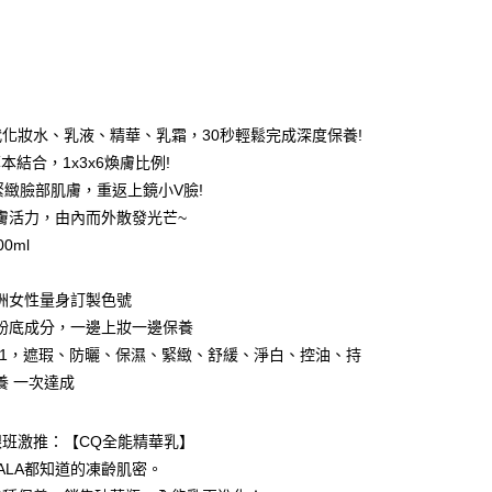
次付款
付款
】
代化妝水、乳液、精華、乳霜，30秒輕鬆完成深度保養!
本結合，1x3x6煥膚比例!
度緊緻臉部肌膚，重返上鏡小V臉!
膚活力，由內而外散發光芒~
00ml
】
洲女性量身訂製色號
粉底成分，一邊上妝一邊保養
in1，遮瑕、防曬、保濕、緊緻、舒緩、淨白、控油、持
付款
養 一次達成
5，滿NT$499(含以上)免運費
跟班激推：【CQ全能精華乳】
家取貨
ALA都知道的凍齡肌密。
5，滿NT$499(含以上)免運費