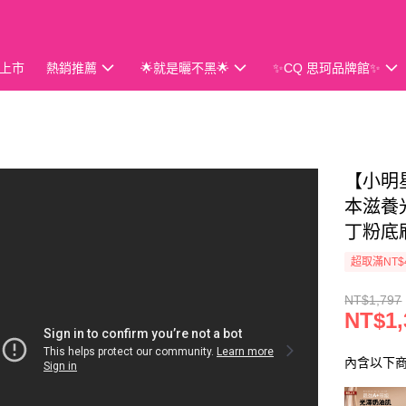
上市
熱銷推薦
🌟就是曬不黑🌟
✨CQ 思珂品牌館✨
會員獨享
【小明星
本滋養光
丁粉底
超取滿NT$
NT$1,797
NT$1,
內含以下