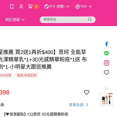
0
中文 (繁體)
TWD
網紅開箱
推薦 買2送1再折$400】思珂 全能草
澤精華乳*1+3D光感精華粉底*1送 布
刷*1-小明星大跟班推薦
499免運
國家/地區配送
398
商品
查看全部
【💖保濕服貼】CQ思珂 3D光感精華粉底