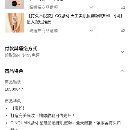
請選擇商品選項
x1
【持久不脫妝】CQ思珂 天生美肌恆霧粉底5ML -小明
星大跟班推薦
請選擇商品選項
x2
付款與運送方式
超取滿NT$499免運
付款方式
商品特色
信用卡一次付款
商品編號
超商取貨付款
10989647
LINE Pay
商品特色
Apple Pay
【蜜粉】
打造完美底妝，讓你散發自信光芒！
街口支付
CINQUAIN思珂 星魅晶透裸肌蜜粉，全天鎖妝，讓妝容持久如
悠遊付