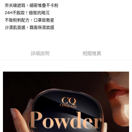
奈米級遮瑕，細密堆疊不卡粉
24H不脫妝！極致抗暗沉
不致粉刺配方，口罩妝救星
沙漠肌首選，霧面保濕妝感
詳細說明
相關推薦