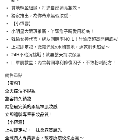
新。
質地輕盈細緻，打造自然透亮妝效。
ATM付款
獨家推出，為你帶來無瑕妝感。
【小恆霧】
運送方式
小明星大跟班推薦、丫頭詹子晴愛用粉底！
全家取貨付款
韓瑜女神代言，網友回購率NO.1！討論度超高開架底妝
每筆NT$85，滿NT$499(含以上)免運費
上妝即定妝，微霧光感x水潤質地，連乾肌也超愛～
24H不暗沉挑戰！就要整天持妝保濕
付款後全家取貨
口罩肌救星：內含韓國專利修復因子，不致粉刺配方！
每筆NT$85，滿NT$499(含以上)免運費
7-11取貨付款
銷售重點
【蜜粉】
每筆NT$85，滿NT$499(含以上)免運費
全天控油不脫妝
付款後7-11取貨
妝容持久鎖妝
每筆NT$85，滿NT$499(含以上)免運費
給您最完美的柔焦裸肌妝感
立即體驗專業彩妝品質！
宅配
【小恆霧】
每筆NT$85，滿NT$499(含以上)免運費
上妝即定妝，一抹柔霧質感光
國家/地區配送
查看運費
全球四大專業調香，散發療癒玫瑰香氣～