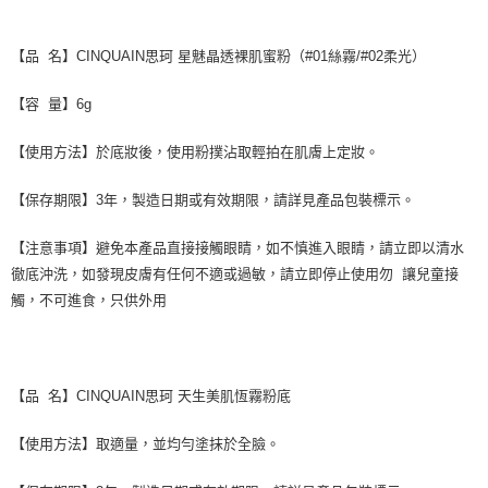
【品 名】CINQUAIN思珂 星魅晶透裸肌蜜粉（#01絲霧/#02柔光）
【容 量】6g
【使用方法】於底妝後，使用粉撲沾取輕拍在肌膚上定妝。
【保存期限】3年，製造日期或有效期限，請詳見產品包裝標示。
【注意事項】避免本產品直接接觸眼睛，如不慎進入眼睛，請立即以清水
徹底沖洗，如發現皮膚有任何不適或過敏，請立即停止使用勿 讓兒童接
觸，不可進食，只供外用
【品 名】CINQUAIN思珂 天生美肌恆霧粉底
【使用方法】取適量，並均勻塗抹於全臉。