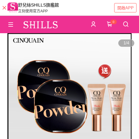
舒兒絲SHILLS旗艦館
開啟APP
立刻使用官方APP
0
1
/
4