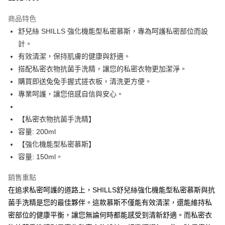
LINE Pay
商品特色
Apple Pay
舒兒絲 SHILLS 強化機能型私密慕斯，專為呵護私密部位而設
計。
街口支付
有效清潔，保持肌膚的健康與舒適。
悠遊付
搭配私密衣物抗菌手洗精，讓您的私密衣物更加潔淨。
購買即送兔兔手握式搓衣板，清洗更方便。
ATM付款
專業呵護，讓您倍感自信與安心。
運送方式
【私密衣物抗菌手洗精】
全家取貨付款
容量: 200ml
每筆NT$85，滿NT$499(含以上)免運費
【強化機能型私密慕斯】
容量: 150ml。
付款後全家取貨
每筆NT$85，滿NT$499(含以上)免運費
銷售重點
7-11取貨付款
在追求私密呵護的道路上，SHILLS舒兒絲強化機能型私密慕斯與抗
菌手洗精是您的最佳夥伴。這款慕斯不僅能有效清潔，還能維持私
每筆NT$85，滿NT$499(含以上)免運費
密部位的健康平衡，讓您無論何時都能感受到清新舒適。而私密衣
付款後7-11取貨