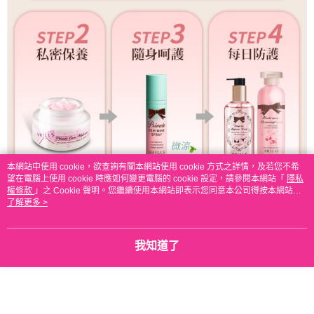
本網站中使用 cookie，欲查詢有關本網站使用 cookie 方式之詳情，及若您不希
望在電腦上使用 cookie 時應如何變更電腦的 cookie 設定，請參閱本網站「
隱私
權條款
」之 Cookie 聲明。您繼續使用本網站即表示您同意本公司得按本網站使
用條款之 Cookie 聲明使用 cookie。
了解更多 >
我知道了