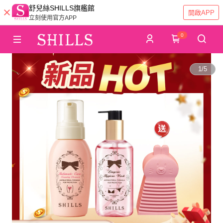
舒兒絲SHILLS旗艦館
開啟APP
立刻使用官方APP
0
1
/
5