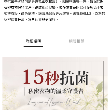
物抗菌手洗精則是專為私密衣物設計，細緻呵護每一件，確保您的
每筆NT$85，滿NT$499(含以上)免運費
私密衣物保持潔淨，遠離細菌侵擾。現在購買還附贈可愛兔兔手握
式搓衣板，顏色隨機，讓清洗過程更添趣味。選擇SHILLS，為您的
宅配
私密保養升級，讓自信與舒適同行。
每筆NT$85，滿NT$499(含以上)免運費
詳細說明
相關推薦