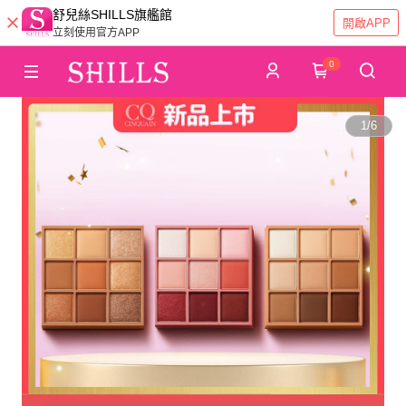
舒兒絲SHILLS旗艦館
開啟APP
立刻使用官方APP
0
1
/
6