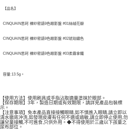
【品名】
CINQUAIN思珂 裸紗密語9色眼影盤 #01絲絨花瓣
CINQUAIN思珂 裸紗密語9色眼影盤 #02琥珀鏽色
CINQUAIN思珂 裸紗密語9色眼影盤 #03柔霧拿鐵
容量:13.5g。
【使用方法】使用刷具或手指沾取適量塗抹於眼部。
【保存期限】3年，製造日期或有效期限，請詳見產品包裝標
示。
【注意事項】免本產品直接接觸眼睛,如不慎進入眼睛,請立即以
清水徹底沖洗,如發現皮膚有任何不適或過敏,請立即停止使用,勿
讓兒童接觸,不可進食,只供外用。◆不得使用於三歲以下孩童之
尿布部位。