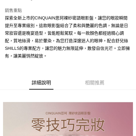
全家取貨付款
銷售重點
每筆NT$85，滿NT$499(含以上)免運費
探索全新上市的CINQUAIN思珂裸紗密語眼影盤，讓您的眼妝瞬間
提升至專業級別。這款眼影盤結合了柔和與艷麗的色調，無論是日
付款後全家取貨
常妝容還是晚宴造型，皆能輕鬆駕馭。每一款顏色都經過精心調
每筆NT$85，滿NT$499(含以上)免運費
配，質地絲滑，易於暈染，為您打造深邃迷人的眼神。配合舒兒絲
7-11取貨付款
SHILLS的專業配方，讓您的魅力無限延伸，散發自信光芒。立即擁
有，讓美麗悄然綻放。
每筆NT$85，滿NT$499(含以上)免運費
付款後7-11取貨
每筆NT$85，滿NT$499(含以上)免運費
詳細說明
相關推薦
宅配
每筆NT$85，滿NT$499(含以上)免運費
國家/地區配送
查看運費