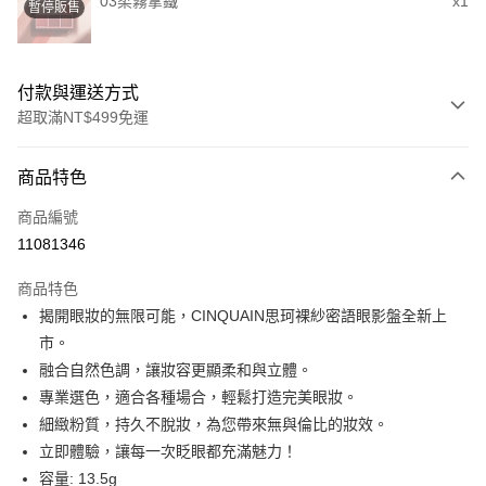
03柔霧拿鐵
x1
暫停販售
付款與運送方式
超取滿NT$499免運
付款方式
商品特色
信用卡一次付款
商品編號
超商取貨付款
11081346
LINE Pay
商品特色
Apple Pay
揭開眼妝的無限可能，CINQUAIN思珂裸紗密語眼影盤全新上
市。
街口支付
融合自然色調，讓妝容更顯柔和與立體。
悠遊付
專業選色，適合各種場合，輕鬆打造完美眼妝。
細緻粉質，持久不脫妝，為您帶來無與倫比的妝效。
ATM付款
立即體驗，讓每一次眨眼都充滿魅力！
容量: 13.5g
運送方式