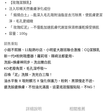
Apple Pay
【玫瑰潔顏乳】
注入珍稀天然養膚淨化成份
街口支付
「 煅燒白土」--能深入毛孔吸附油脂並去污除黑，使肌膚更潔
悠遊付
淨，毛孔更細緻
「 玫瑰紅泥」--不僅能加速肌膚代謝並保濕修護乾燥受損肌
ATM付款
容量：100g
運送方式
銷售重點
全家取貨付款
小姐不熙娣、11點熱吵店、小明星大跟班聯合激推：CQ潔顏乳
每筆NT$85，滿NT$499(含以上)免運費
新一代#粉刺吸塵器！蘿莉塔、篠崎泫都愛用~
洗臉+煥膚神同步，洗出嫩白肌
付款後全家取貨
KO老廢角質，毛孔深呼吸～
每筆NT$85，滿NT$499(含以上)免運費
召喚「泥」洗顏，洗完白三階！
7-11取貨付款
油水平衡 X 吸附髒污 X 強化保護力，粉刺、黑頭慢走不送~
邊洗臉邊煥膚，不怕油光滿面，這夏底妝服服貼貼，不NG！
每筆NT$85，滿NT$499(含以上)免運費
付款後7-11取貨
每筆NT$85，滿NT$499(含以上)免運費
詳細說明
相關推薦