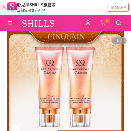
舒兒絲SHILLS旗艦館
開啟APP
立刻使用官方APP
0
1
/
3