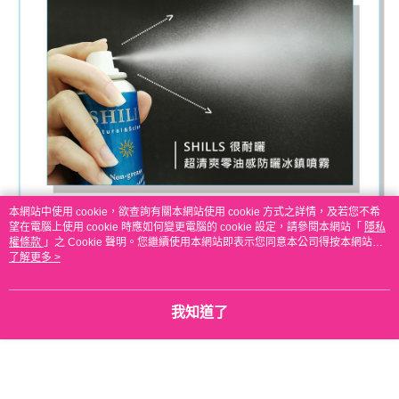
本網站中使用 cookie，欲查詢有關本網站使用 cookie 方式之詳情，及若您不希
望在電腦上使用 cookie 時應如何變更電腦的 cookie 設定，請參閱本網站「
隱私
權條款
」之 Cookie 聲明。您繼續使用本網站即表示您同意本公司得按本網站使
用條款之 Cookie 聲明使用 cookie。
了解更多 >
我知道了