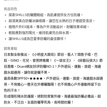
LINE Pay
商品特色
Apple Pay
探索SHILLS抗曬體驗組，為肌膚提供全方位防護。
超清爽美白防曬冰鎮噴霧，讓您在炎熱的日子裡感受清涼。
街口支付
極限戶外EX版本，專為戶外活動設計，耐曬效果卓越。
悠遊付
輕鬆應對強烈陽光，維持肌膚亮白與水潤。
讓SHILLS成為您夏季防曬的最佳夥伴！
ATM付款
銷售重點
運送方式
日本製全新推出，《小明星大跟班》節目、藝人丫頭詹子晴、巴
全家取貨付款
鈺、GINO、花兒、曾莞婷推薦！《一袋女王》、《綜藝玩很大》節
每筆NT$85，滿NT$499(含以上)免運費
目激推，Dcard網友好評防曬NO.1！戶外遊玩、運動、旅遊、海邊
戲水超適用，讓你就是曬不黑。
付款後全家取貨
最高係數SPF50+★★★★，戶外遊玩、運動、旅遊、海邊戲水超適
每筆NT$85，滿NT$499(含以上)免運費
用，不用擔心一整天在外曝曬豔陽！也不用擔心戶外運動時留下白
7-11取貨付款
色的汗水！
形成隱形隔水防護膜，絕對防禦紫外線，海邊最強防曬必備品，超
每筆NT$85，滿NT$499(含以上)免運費
防水、不泛白，全面防曬零死角，長時間抗曬！
付款後7-11取貨