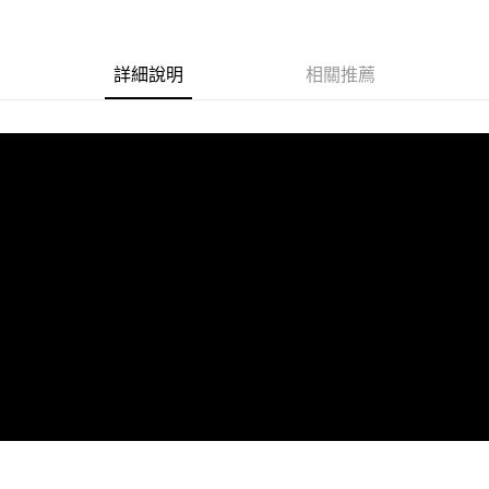
每筆NT$85，滿NT$499(含以上)免運費
宅配
詳細說明
相關推薦
每筆NT$85，滿NT$499(含以上)免運費