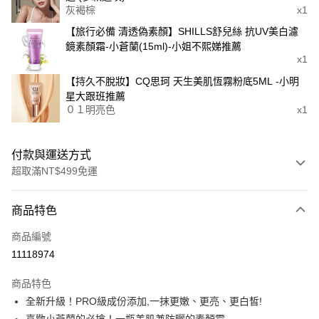
灰褐棕
x1
【旅行必備 清透偽素顏】SHILLS舒兒絲 抗UV美白濾
鏡素顏霜-小蒼蘭(15ml)-小姐不熙娣推薦
x1
【持久不脫妝】CQ思珂 天生美肌恆霧粉底5ML -小明
星大跟班推薦
０１明亮色
x1
付款與運送方式
超取滿NT$499免運
付款方式
商品特色
信用卡一次付款
商品編號
超商取貨付款
11118974
LINE Pay
商品特色
Apple Pay
全新升級！PRO級成份添加,一抹更嫩、更亮、更白皙!