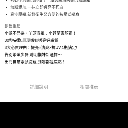
喜歡小蒼蘭的必搶！一瓶美肌兼防曬的素顏霜
街口支付
無粉添加,一抹立即透亮不死白
悠遊付
真空壓瓶,新鮮衛生又方便的按壓式瓶身
ATM付款
銷售重點
小姐不熙娣、丫頭激推：小蒼蘭素顏霜！
運送方式
30秒完妝,展現嫩妹透亮好膚質
全家取貨付款
3大必買理由：提亮×清爽×抗UV,1瓶搞定!
每筆NT$85，滿NT$499(含以上)免運費
告別繁瑣步驟,聰明懶妹新選擇～
出門自帶素顏濾鏡,到哪都是焦點！
付款後全家取貨
每筆NT$85，滿NT$499(含以上)免運費
7-11取貨付款
詳細說明
相關推薦
每筆NT$85，滿NT$499(含以上)免運費
付款後7-11取貨
每筆NT$85，滿NT$499(含以上)免運費
宅配
每筆NT$85，滿NT$499(含以上)免運費