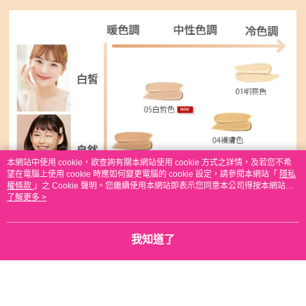
本網站中使用 cookie，欲查詢有關本網站使用 cookie 方式之詳情，及若您不希
望在電腦上使用 cookie 時應如何變更電腦的 cookie 設定，請參閱本網站「
隱私
權條款
」之 Cookie 聲明。您繼續使用本網站即表示您同意本公司得按本網站使
用條款之 Cookie 聲明使用 cookie。
了解更多 >
我知道了