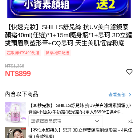
【快速完妝】SHILLS舒兒絲 抗UV美白濾鏡素
顏霜40ml(任選)*1+15ml隨身瓶*1+思珂 3D立體
雙頭眉刷塑形筆+CQ思珂 天生美肌恆霧粉底
5ML_小明星大跟班推薦
超取滿NT$499免運
國家/地區配送
NT$1,368
NT$899
內含以下商品
查看全部
【30秒完妝】 SHILLS舒兒絲 抗UV美白濾鏡素顏霜(小
蒼蘭/小仙女/牛奶霜/激光霜/)-(單入$699/任選4件
$1980)
請選擇商品選項
x1
【不怕水超持久】思珂 3D立體雙頭眉刷塑形筆 - 4色任
選 (多款選項)