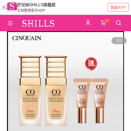
舒兒絲SHILLS旗艦館
開啟APP
立刻使用官方APP
0
1
/
3