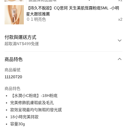
【持久不脫妝】CQ思珂 天生美肌恆霧粉底5ML -小明
星大跟班推薦
０１明亮色
x2
付款與運送方式
超取滿NT$499免運
付款方式
商品特色
信用卡一次付款
商品編號
超商取貨付款
11120720
LINE Pay
商品特色
Apple Pay
【水潤小C粉底】-18H粉底
完美修飾肌膚瑕疵及毛孔
街口支付
妝效呈現最均勻無瑕的發光感
悠遊付
18小時完美持妝
容量30g
ATM付款