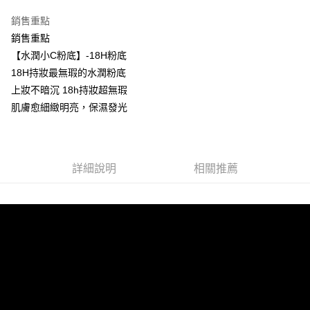
銷售重點
運送方式
銷售重點
全家取貨付款
【水潤小C粉底】-18H粉底
每筆NT$85，滿NT$499(含以上)免運費
18H持妝最無瑕的水潤粉底
上妝不暗沉 18h持妝超無瑕
付款後全家取貨
肌膚愈細緻明亮，保濕發光
每筆NT$85，滿NT$499(含以上)免運費
7-11取貨付款
每筆NT$85，滿NT$499(含以上)免運費
詳細說明
相關推薦
付款後7-11取貨
每筆NT$85，滿NT$499(含以上)免運費
宅配
每筆NT$85，滿NT$499(含以上)免運費
國家/地區配送
查看運費