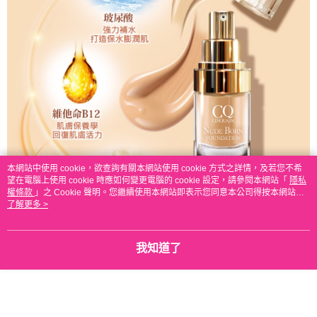
本網站中使用 cookie，欲查詢有關本網站使用 cookie 方式之詳情，及若您不希
望在電腦上使用 cookie 時應如何變更電腦的 cookie 設定，請參閱本網站「
隱私
權條款
」之 Cookie 聲明。您繼續使用本網站即表示您同意本公司得按本網站使
用條款之 Cookie 聲明使用 cookie。
了解更多 >
我知道了