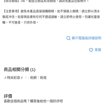
【保存期限】3年，製造日期或有效期限，請詳見產品包裝標示。
【注意事項】避免本產品直接接觸眼睛，如不慎進入眼睛，請立即以清水
徹底沖洗。如發現皮膚有任何不適或過敏，請立即停止使用。勿讓兒童接
觸。不可進食，只供外用。
顯示電腦版詳細說明
客服
商品相關分類 (1)
∥時尚彩妝∥
- 粉餅｜粉底
評價
喜歡這個商品嗎？購買後給他一個好評吧