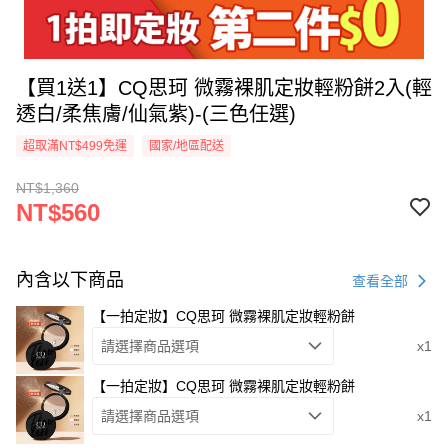
【買1送1】CQ思珂 微霧裸肌定妝輕粉餅2入(輕
透白/柔焦膚/仙氣紫)-(三色任選)
超取滿NT$499免運
國家/地區配送
NT$1,360
NT$560
內含以下商品
查看全部
【一拍定妝】CQ思珂 微霧裸肌定妝輕粉餅
請選擇商品選項
x1
【一拍定妝】CQ思珂 微霧裸肌定妝輕粉餅
請選擇商品選項
x1