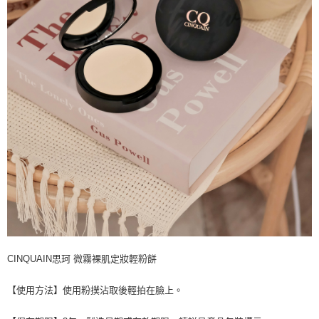
CINQUAIN思珂 微霧裸肌定妝輕粉餅
【使用方法】使用粉撲沾取後輕拍在臉上。