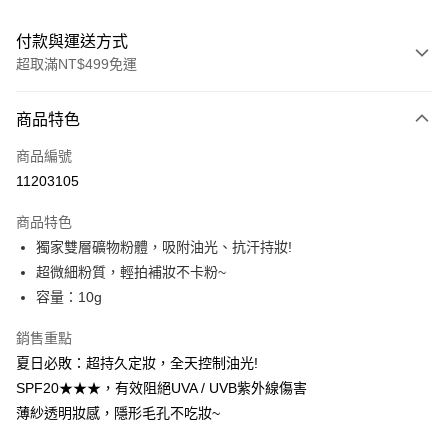
付款與運送方式
超取滿NT$499免運
付款方式
商品特色
信用卡一次付款
商品編號
超商取貨付款
11203105
LINE Pay
商品特色
Apple Pay
獨家雙層礦物粉體，吸附油光、抗汗持妝!
超微細粉質，輕拍補妝不卡粉~
街口支付
容量：10g
悠遊付
銷售重點
ATM付款
夏日必敗：超持久定妝，全天控制油光!
SPF20★★★，有效阻絕UVA / UVB紫外線傷害
運送方式
薄紗透明妝感，隱形毛孔不吃妝~
全家取貨付款