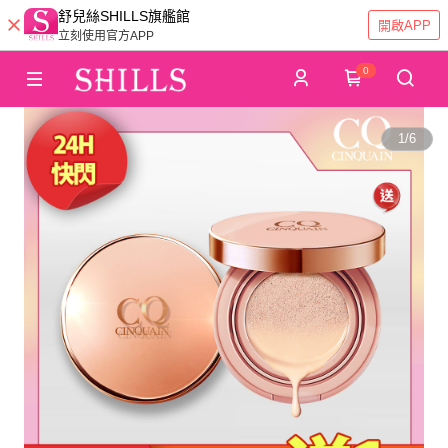
舒兒絲SHILLS旗艦館
開啟APP
立刻使用官方APP
0
1
/
6