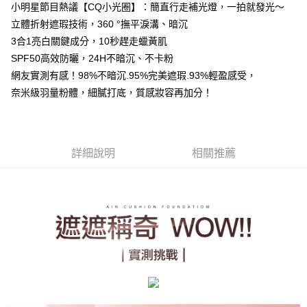
全家取貨付款
小明星節目熱議【CQ小光圈】：簡直行走補光燈，一拍就發光～
每筆NT$85，滿NT$499(含以上)免運費
立體折射遮瑕技術，360 °撫平淚溝、暗沉
3合1亮白關鍵成分，10秒趕走蠟黃肌
付款後全家取貨
SPF50高效防曬，24H不暗沉、不卡粉
每筆NT$85，滿NT$499(含以上)免運費
網友實測有感！98%不暗沉.95%完美遮瑕.93%輕盈感受，
7-11取貨付款
奈米級羽量粉體，細膩打底，質感妝容再加分！
每筆NT$85，滿NT$499(含以上)免運費
付款後7-11取貨
詳細說明
相關推薦
每筆NT$85，滿NT$499(含以上)免運費
宅配
每筆NT$85，滿NT$499(含以上)免運費
國家/地區配送
查看運費