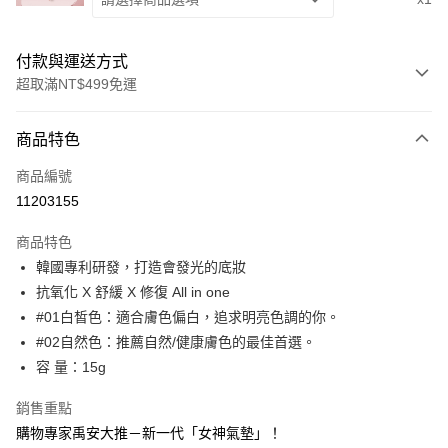
付款與運送方式
超取滿NT$499免運
付款方式
商品特色
信用卡一次付款
商品編號
超商取貨付款
11203155
LINE Pay
商品特色
Apple Pay
韓國專利研發，打造會發光的底妝
抗氧化 X 舒緩 X 修復 All in one
街口支付
#01白皙色：適合膚色偏白，追求明亮色調的你。
悠遊付
#02自然色：推薦自然/健康膚色的最佳首選。
容 量：15g
ATM付款
銷售重點
運送方式
購物專家禹安大推－新一代「女神氣墊」！