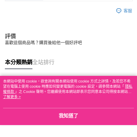
客服
評價
喜歡這個商品嗎？購買後給他一個好評吧
本分類熱銷
全站排行
本網站中使用 cookie，欲查詢有關本網站使用 cookie 方式之詳情，及若您不希
熱門標籤
望在電腦上使用 cookie 時應如何變更電腦的 cookie 設定，請參閱本網站「
隱私
權條款
」之 Cookie 聲明。您繼續使用本網站即表示您同意本公司得按本網站使
用條款之 Cookie 聲明使用 cookie。
了解更多 >
我知道了