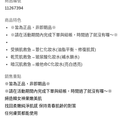
商品編號
超商取貨付款
11267394
LINE Pay
商品特色
Apple Pay
※皆為正品，非即期品※
※請在活動期間內完成下單與結帳，時間過了就沒有囉～※
街口支付
悠遊付
受損肌救急→薏仁化妝水(油脂平衡、修復肌質)
乾荒肌救急→玻尿酸化妝水(補水鎖水)
ATM付款
暗沉肌救急→維他命C化妝水(亮白透亮)
運送方式
銷售重點
全家取貨付款
※皆為正品，非即期品※
每筆NT$85，滿NT$499(含以上)免運費
※請在活動期間內完成下單與結帳，時間過了就沒有囉～※
締造韓女神果嫩美肌
付款後全家取貨
找回柔嫩純淨肌感 保持青春肌齡的對策
每筆NT$85，滿NT$499(含以上)免運費
任何膚質都能使用
7-11取貨付款
每筆NT$85，滿NT$499(含以上)免運費