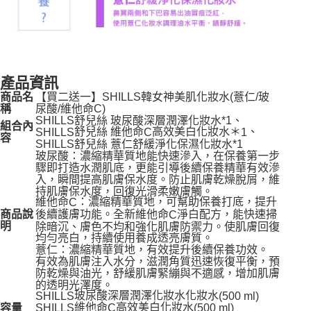
產品資訊
【買二送一】SHILLS韓女神美肌化妝水(薏仁/玻
商品名
尿酸/維他命C)
稱
SHILLS
舒兒絲 玻尿酸深層潤澤化妝水
*1
、
組合內
舒兒絲 維他命
高效美白化妝水
＊
、
SHILLS
C
1
容
SHILLS
舒兒絲 薏仁舒緩淨化保濕化妝水
*1
玻尿酸：濃縮精華質地能快速滲入，在保養第一步
驟即打造水潤肌底，更能引導後續保養精華有效滲
入，瞬間提高肌膚保水度。防止肌膚乾燥脫屑，維
持肌膚保水度，回復光滑柔嫩膚觸。
維他命
：濃縮精華質地，可幫助保養打底，提升
C
後續護膚功能。全新維他命
淨白配方，能快速掃
商品說
C
除暗沉、膚色不均和強化肌膚防禦力。使肌膚回復
明
均勻亮白，持續使用養成透亮膚質。
薏仁：濃縮精華質地，有效提升後續保養功效。
有效為肌膚注入水分，滋潤角質迅速恢復平衡，預
防乾燥與油光，舒緩肌膚緊繃與不適感，增加肌膚
的透明光澤度。
玻尿酸深層潤澤化妝水化妝水
SHILLS
(500 ml)
維他命
高效美白化妝水
SHILLS
容量
C
(500 ml)