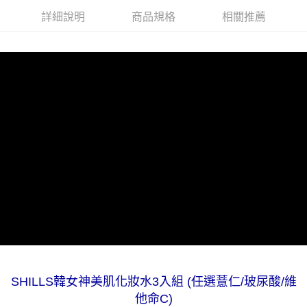
詳細說明
商品規格
相關推薦
付款後7-11取貨
每筆NT$85，滿NT$499(含以上)免運費
宅配
每筆NT$85，滿NT$499(含以上)免運費
國家/地區配送
查看運費
SHILLS韓女神美肌化妝水3入組 (任選薏仁/玻尿酸/維
他命C)