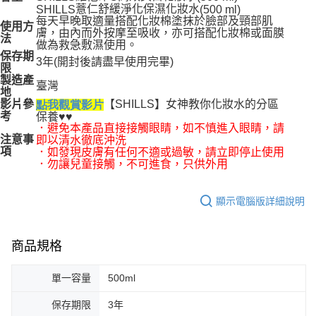
薏仁舒緩淨化保濕化妝水
SHILLS
(500 ml)
每天早晚取適量搭配化妝棉塗抹於臉部及頸部肌
使用方
膚，由內而外按摩至吸收，亦可搭配化妝棉或面膜
法
做為救急敷濕使用。
保存期
3
年
(
開封後請盡早使用完畢
)
限
製造產
臺灣
地
【
SHILLS
】女神教你化妝水的分區
影片參
點我觀賞影片
考
保養
♥♥
．避免本產品直接接觸眼睛，如不慎進入眼睛，請
注意事
即以清水徹底沖洗
項
．如發現皮膚有任何不適或過敏，請立即停止使用
．勿讓兒童接觸，不可進食，只供外用
顯示電腦版詳細說明
商品規格
單一容量
500ml
保存期限
3年