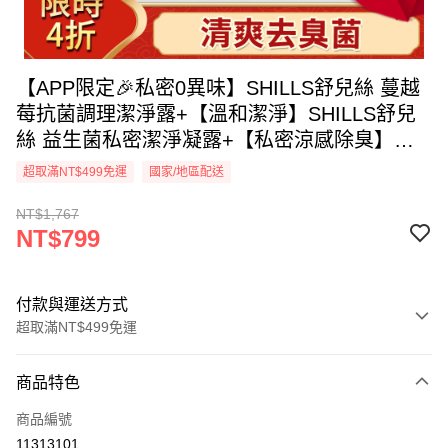
【APP限定🎉私密0異味】SHILLS舒兒絲 蔓越
莓抗菌調理潔淨露+【溫和潔淨】SHILLS舒兒
絲 益生菌私密潔淨凝露+【私密涼感除臭】
SHILLS舒兒絲 私密清新沁涼抗菌噴霧
超取滿NT$499免運
國家/地區配送
NT$1,767
NT$799
付款與運送方式
超取滿NT$499免運
付款方式
商品特色
信用卡一次付款
商品編號
超商取貨付款
11313101