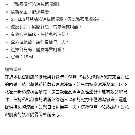
【私密清新沁涼抗菌噴霧】
每筆NT$85，滿NT$499(含以上)免運費
清新私密，舒適無憂！
宅配
SHILLS舒兒絲沁涼抗菌噴霧，專為私密肌膚設計。
每筆NT$85，滿NT$499(含以上)免運費
涼感配方，瞬間舒緩，帶來清爽呵護。
有效抑制異味，保持私密清新！
國家/地區配送
查看運費
全方位抗菌，讓你自信每一天。
選擇舒兒絲，體驗專業呵護！
容量：15ml
銷售重點
在追求私密肌膚的健康與舒適時，SHILLS舒兒絲將為您帶來全方位
的呵護。結合蔓越莓抗菌調理潔淨露、益生菌私密潔淨凝露，以及
私密清新沁涼抗菌噴霧，這三款產品專為女性設計，能有效分解異
味，保持私密部位的清新與舒適。溫和的配方不僅清潔徹底，還能
提供持久的涼感，讓您自信迎接每一天。選擇SHILLS舒兒絲，讓私
密肌膚的護理變得簡單而安心。