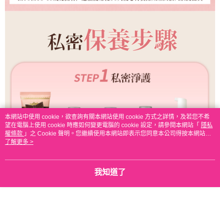
本網站中使用 cookie，欲查詢有關本網站使用 cookie 方式之詳情，及若您不希
望在電腦上使用 cookie 時應如何變更電腦的 cookie 設定，請參閱本網站「
隱私
權條款
」之 Cookie 聲明。您繼續使用本網站即表示您同意本公司得按本網站使
用條款之 Cookie 聲明使用 cookie。
了解更多 >
我知道了