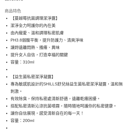
LINE Pay
商品特色
Apple Pay
【蔓越莓抗菌調理潔淨露】
潔淨全力呵護你的內在美
街口支付
由內寵愛、溫和調理私密肌膚
悠遊付
PH3.8弱酸平衡，提升防護力、清爽淨味
讓妳遠離悶熱、搔癢、異味
ATM付款
提升女人自信，打造幸福的關鍵
容量：310ml
運送方式
全家取貨付款
【益生菌私密潔淨凝露】
每筆NT$85，滿NT$499(含以上)免運費
專為敏感肌設計的SHILLS舒兒絲益生菌私密潔淨凝露，溫和無
刺激。
付款後全家取貨
有效除臭，保持私密處清新舒適，遠離乾癢困擾。
每筆NT$85，滿NT$499(含以上)免運費
搭配私密清新沁涼抗菌噴霧，隨時隨地呵護你的私密健康。
7-11取貨付款
讓你自信展現，感受清新自在的每一天！
每筆NT$85，滿NT$499(含以上)免運費
容量：200ml
付款後7-11取貨