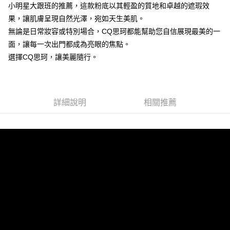
小明星大跟班的推薦，這款粉底以其輕盈的質地和卓越的遮瑕效
付款後7-11取貨
果，讓肌膚呈現自然光澤，宛如天生美肌。
每筆NT$85，滿NT$499(含以上)免運費
無論是日常妝容或特別場合，CQ思珂都能幫助您自信展現最美的一
面，讓每一次出門都成為亮眼的焦點。
宅配
選擇CQ思珂，讓美麗隨行。
每筆NT$85，滿NT$499(含以上)免運費
國家/地區配送
查看運費
詳細說明
相關推薦