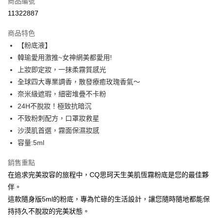
商品編號
超商取貨付款
11322887
LINE Pay
商品特色
Apple Pay
【粉底液】
韓瑜愛用激推~女神網美都愛用!
街口支付
上妝即定妝，一抹柔霧質感光
悠遊付
全球四大專業調香，散發療癒玫瑰香氣～
奈米級遮瑕，細密堆疊不卡粉
ATM付款
24H不脫妝！極致抗暗沉
不致粉刺配方，口罩妝救星
運送方式
沙漠肌首選，霧面保濕妝感
全家取貨付款
容量:5ml
每筆NT$85，滿NT$499(含以上)免運費
銷售重點
付款後全家取貨
在追求完美妝容的旅程中，CQ思珂天生美肌恆霧粉底是您的最佳夥
每筆NT$85，滿NT$499(含以上)免運費
伴。
7-11取貨付款
這款隨身版5ml的粉底，專為忙碌的生活設計，讓您隨時隨地都能保
持持久不脫妝的完美狀態。
每筆NT$85，滿NT$499(含以上)免運費