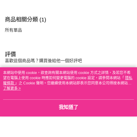
商品相關分類 (1)
所有單品
評價
喜歡這個商品嗎？購買後給他一個好評吧
本網站中使用 cookie，欲查詢有關本網站使用 cookie 方式之詳情，及若您不希
望在電腦上使用 cookie 時應如何變更電腦的 cookie 設定，請參閱本網站「
隱私
本分類熱銷
全站排行
權條款
」之 Cookie 聲明。您繼續使用本網站即表示您同意本公司得按本網站使
用條款之 Cookie 聲明使用 cookie。
了解更多 >
熱門標籤
我知道了