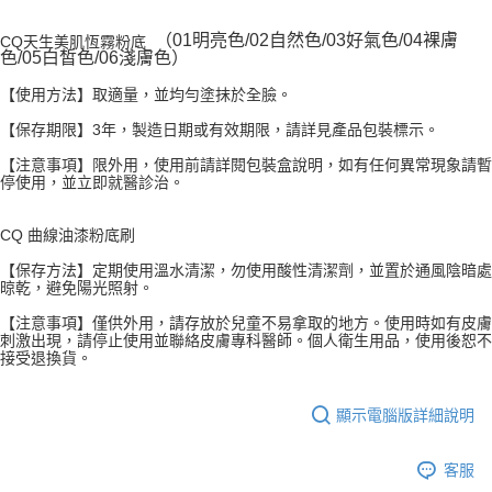
（01明亮色/02自然色/03好氣色/04裸膚
CQ天生美肌恆霧粉底
色/05白皙色/06淺膚色）
【使用方法】取適量，並均勻塗抹於全臉。
【保存期限】3年，製造日期或有效期限，請詳見產品包裝標示。
【注意事項】限外用，使用前請詳閱包裝盒說明，如有任何異常現象請暫
停使用，並立即就醫診治。
CQ 曲線油漆粉底刷
【保存方法】定期使用溫水清潔，勿使用酸性清潔劑，並置於通風陰暗處
晾乾，避免陽光照射。
【注意事項】僅供外用，請存放於兒童不易拿取的地方。使用時如有皮膚
刺激出現，請停止使用並聯絡皮膚專科醫師。個人衛生用品，使用後恕不
接受退換貨。
顯示電腦版詳細說明
客服