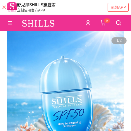
舒兒絲SHILLS旗艦館
開啟APP
立刻使用官方APP
0
1
/
2