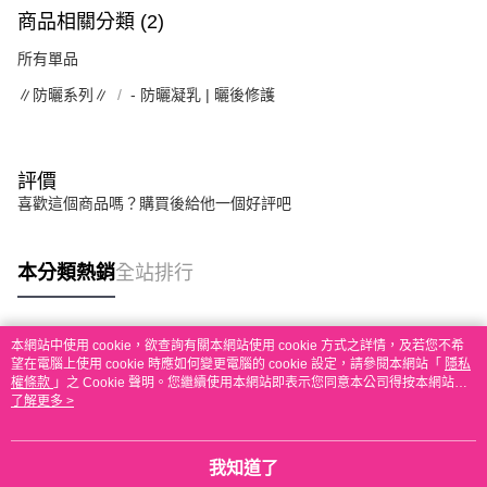
商品相關分類 (2)
所有單品
∥防曬系列∥
- 防曬凝乳 | 曬後修護
評價
喜歡這個商品嗎？購買後給他一個好評吧
本分類熱銷
全站排行
本網站中使用 cookie，欲查詢有關本網站使用 cookie 方式之詳情，及若您不希
熱門標籤
望在電腦上使用 cookie 時應如何變更電腦的 cookie 設定，請參閱本網站「
隱私
權條款
」之 Cookie 聲明。您繼續使用本網站即表示您同意本公司得按本網站使
用條款之 Cookie 聲明使用 cookie。
了解更多 >
我知道了