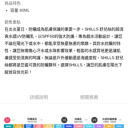
商品特色
Apple Pay
容量:40ML
街口支付
銷售重點
在炎炎夏日，防曬成為肌膚保護的重要一步。SHILLS 舒兒絲的超清
悠遊付
爽水感UV防曬乳，以SPF50的強大防護，專為戲水活動設計，讓您
ATM付款
不論在陽光下或水中，都能享受無憂無慮的樂趣。其防水抗曬的特
性，讓您無需擔心汗水或水珠影響效果，輕盈的水感質地更是讓肌
運送方式
膚感受到清爽的呵護，無論是戶外運動還是海邊度假，SHILLS 舒兒
全家取貨付款
絲都將是您最可靠的防曬夥伴。選擇SHILLS，讓您的肌膚在陽光下
每筆NT$85，滿NT$499(含以上)免運費
綻放自信光彩！
付款後全家取貨
每筆NT$85，滿NT$499(含以上)免運費
詳細說明
相關推薦
7-11取貨付款
每筆NT$85，滿NT$499(含以上)免運費
付款後7-11取貨
每筆NT$85，滿NT$499(含以上)免運費