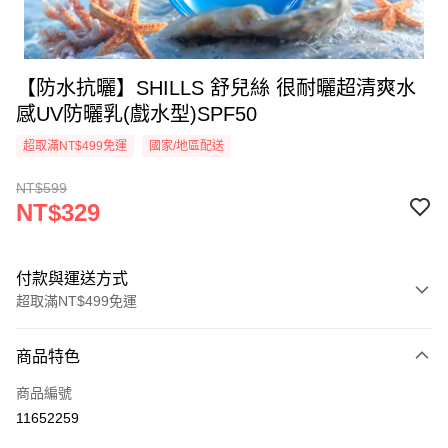
【防水抗曬】SHILLS 舒兒絲 很耐曬超清爽水
感UV防曬乳(戲水型)SPF50
超取滿NT$499免運
國家/地區配送
NT$599
NT$329
付款與運送方式
超取滿NT$499免運
付款方式
商品特色
信用卡一次付款
商品編號
超商取貨付款
11652259
LINE Pay