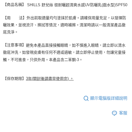
【商品名稱】
SHILLS 舒兒絲 很耐曬超清爽水感UV防曬乳(戲水型)SPF50
【用 法】外出前取適量均勻塗抹於肌膚。請確保用量充足，以發揮防
曬效果，並視流汗、擦拭等情況，適時補擦。清潔時請以一般清潔產品徹
底洗淨。
【注意事項】
避免本產品直接接觸眼睛，如不慎進入眼睛，請立即以清水
徹底沖洗，如發現皮膚有任何不適或過敏，請立即停止使用，勿讓兒童接
觸，不可進食，只供外用。本產品含二苯酮-3。
【保存期限】
3年(開封後請盡早使用完) 。
顯示電腦版詳細說明
客服