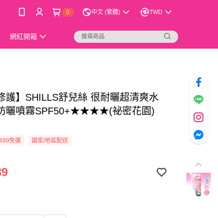
0
中文 (繁體)
TWD
網紅開箱
修護】SHILLS舒兒絲 很耐曬超清爽水
曬噴霧SPF50+★★★★(祕密花園)
)
499免運
國家/地區配送
39