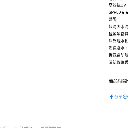
高效抗UV
SPF50
運送方式
豔陽。
全家取貨
超清爽水
每筆NT$8
輕盈噴霧
戶外玩水
付款後全
海邊戲水
每筆NT$8
香氛系防
7-11取貨
清新玫瑰
每筆NT$8
付款後7-1
商品相關分
每筆NT$8
所有單品
宅配
分享
∥防曬系
每筆NT$8
🔥防曬系列
國家/地區