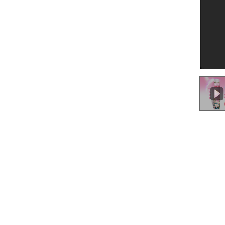
0:00
/
0:54