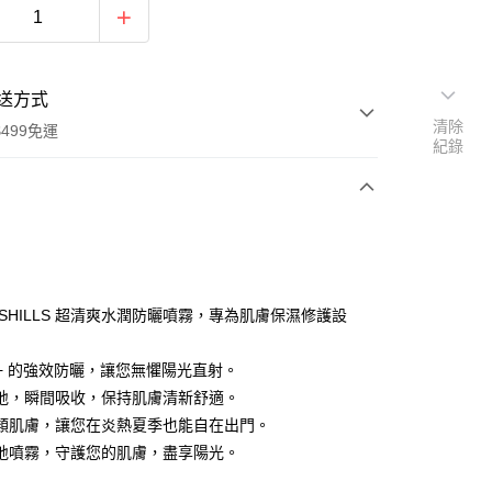
送方式
清除
499免運
紀錄
次付款
付款
 SHILLS 超清爽水潤防曬噴霧，專為肌膚保濕修護設
50+ 的強效防曬，讓您無懼陽光直射。
地，瞬間吸收，保持肌膚清新舒適。
類肌膚，讓您在炎熱夏季也能自在出門。
地噴霧，守護您的肌膚，盡享陽光。