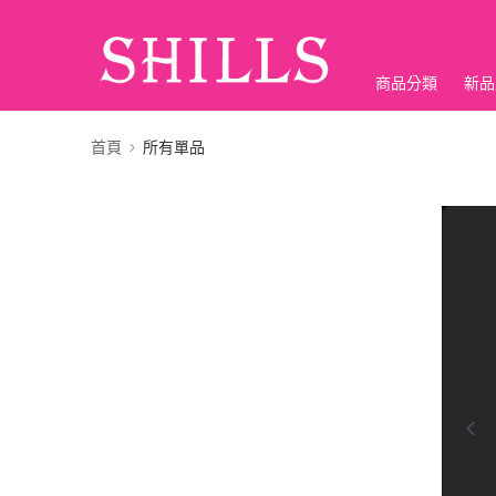
商品分類
新品
折價神券
首頁
所有單品
0:00