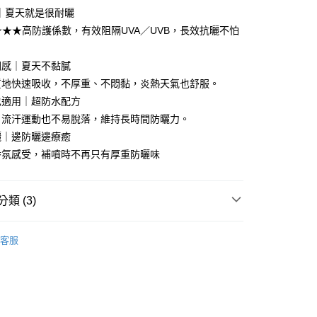
｜夏天就是很耐曬
★★★★高防護係數，有效阻隔UVA／UVB，長效抗曬不怕
付款
潤感｜夏天不黏膩
5，滿NT$499(含以上)免運費
質地快速吸收，不厚重、不悶黏，炎熱天氣也舒服。
也適用｜超防水配方
家取貨
、流汗運動也不易脫落，維持長時間防曬力。
5，滿NT$499(含以上)免運費
曬｜邊防曬邊療癒
付款
香氛感受，補噴時不再只有厚重防曬味
5，滿NT$499(含以上)免運費
1取貨
類 (3)
5，滿NT$499(含以上)免運費
客服
列∥
- 防曬噴霧
5，滿NT$499(含以上)免運費
 | 任3件送限量商品🔥
配送
查看運費