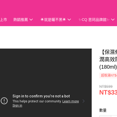
上市
熱銷推薦
🌟就是曬不黑🌟
✨CQ 思珂品牌館✨
會員獨享
【保濕
潤高效防
(180ml
超取滿NT$
NT$599
NT$3
數量