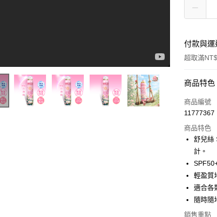
付款與運
超取滿NT$
付款方式
商品特色
信用卡一
商品編號
11777367
超商取貨
商品特色
【SHILLS舒兒絲】夏天就是要用很耐曬☀️360度無死角阻隔紫外線💖不管是倒著噴、側著噴都ok❗
LINE Pay
舒兒絲
計。
Apple Pay
SPF
街口支付
輕盈質
適合各
悠遊付
隨時隨
ATM付款
銷售重點