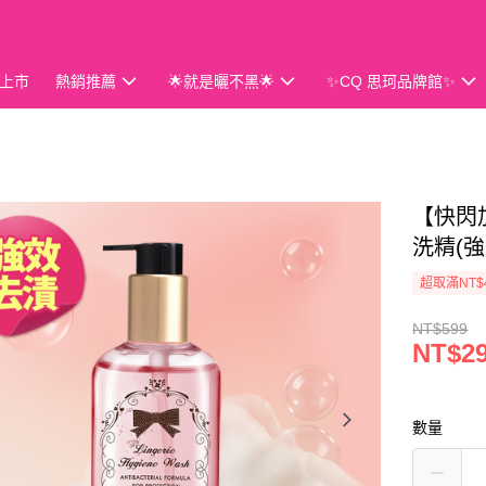
上市
熱銷推薦
🌟就是曬不黑🌟
✨CQ 思珂品牌館✨
會員獨享
【快閃加
洗精(強
超取滿NT$
NT$599
NT$2
數量