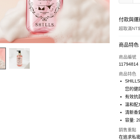
付款與運
超取滿NT$
付款方式
商品特色
信用卡一
商品編號
11794814
超商取貨
商品特色
LINE Pay
SHI
您的健
Apple Pay
有效抗
街口支付
溫和配
清新香
悠遊付
容量: 2
ATM付款
銷售重點
在追求私密