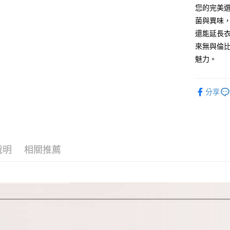
您的完美
運送方式
菌與異味
全家取貨
還能延長
每筆NT$8
來無與倫比
魅力。
付款後全
每筆NT$8
分享
7-11取貨
每筆NT$8
付款後7-1
每筆NT$8
說明
相關推薦
宅配
每筆NT$8