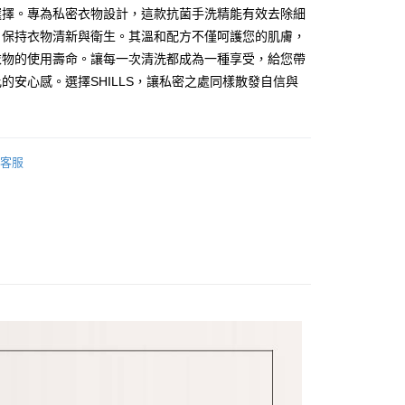
選擇。專為私密衣物設計，這款抗菌手洗精能有效去除細
，保持衣物清新與衛生。其溫和配方不僅呵護您的肌膚，
付款
衣物的使用壽命。讓每一次清洗都成為一種享受，給您帶
5，滿NT$499(含以上)免運費
的安心感。選擇SHILLS，讓私密之處同樣散發自信與
家取貨
5，滿NT$499(含以上)免運費
客服
付款
5，滿NT$499(含以上)免運費
1取貨
5，滿NT$499(含以上)免運費
5，滿NT$499(含以上)免運費