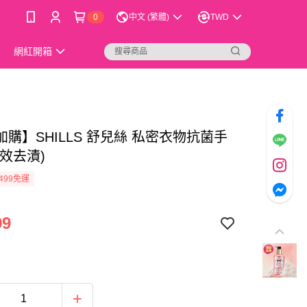
0
中文 (繁體)
TWD
網紅開箱
購】SHILLS 舒兒絲 私密衣物抗菌手
效去漬)
499免運
99