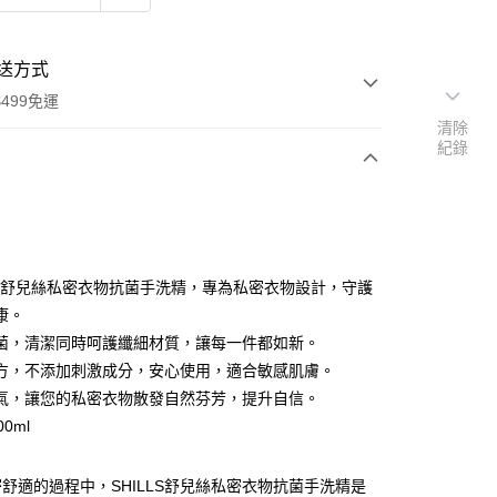
送方式
499免運
清除
紀錄
次付款
付款
LLS舒兒絲私密衣物抗菌手洗精，專為私密衣物設計，守護
康。
菌，清潔同時呵護纖細材質，讓每一件都如新。
方，不添加刺激成分，安心使用，適合敏感肌膚。
氣，讓您的私密衣物散發自然芬芳，提升自信。
00ml
舒適的過程中，SHILLS舒兒絲私密衣物抗菌手洗精是