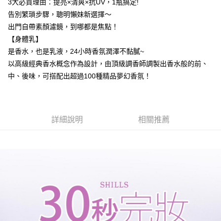
3大必買理由：提亮×清爽×抗UV，1瓶搞定!
告別繁瑣步驟，聰明懶妹新選擇～
宅配
出門自帶素顏濾鏡，到哪都是焦點！
每筆NT$85，滿NT$499(含以上)免運費
【身體乳】
國家/地區配送
查看運費
是香水，也是乳液，24小時香氛潤澤不黏膩~
以高級經典香水概念作為設計，由頂級調香師調製出香水般的前、
中、後味，可搭配出超過100種精品夢幻香氛！
詳細說明
相關推薦