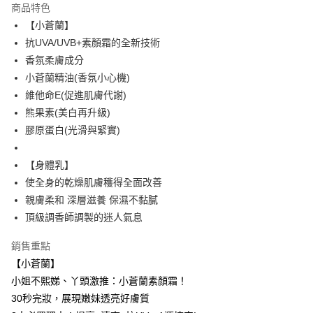
商品特色
Apple Pay
【小蒼蘭】
抗UVA/UVB+素顏霜的全新技術
街口支付
香氛柔膚成分
悠遊付
小蒼蘭精油(香氛小心機)
維他命E(促進肌膚代謝)
ATM付款
熊果素(美白再升級)
膠原蛋白(光滑與緊實)
運送方式
全家取貨付款
【身體乳】
每筆NT$85，滿NT$499(含以上)免運費
使全身的乾燥肌膚穫得全面改善
親膚柔和 深層滋養 保濕不黏膩
付款後全家取貨
頂級調香師調製的迷人氣息
每筆NT$85，滿NT$499(含以上)免運費
7-11取貨付款
銷售重點
【小蒼蘭】
每筆NT$85，滿NT$499(含以上)免運費
小姐不熙娣、丫頭激推：小蒼蘭素顏霜！
付款後7-11取貨
30秒完妝，展現嫩妹透亮好膚質
每筆NT$85，滿NT$499(含以上)免運費