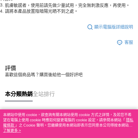
3.
肌膚敏感者，使用前請先做少量試用，完全無刺激反應，再使用。
4.
請將本產品放置陰暗陽光晒不到之處。
顯示電腦版詳細說明
客服
評價
喜歡這個商品嗎？購買後給他一個好評吧
本分類熱銷
全站排行
本網站中使用 cookie，欲查詢有關本網站使用 cookie 方式之詳情，及若您不希
熱門標籤
望在電腦上使用 cookie 時應如何變更電腦的 cookie 設定，請參閱本網站「
隱私
權條款
」之 Cookie 聲明。您繼續使用本網站即表示您同意本公司得按本網站使
用條款之 Cookie 聲明使用 cookie。
了解更多 >