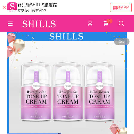
舒兒絲SHILLS旗艦館
開啟APP
立刻使用官方APP
0
1
/
3