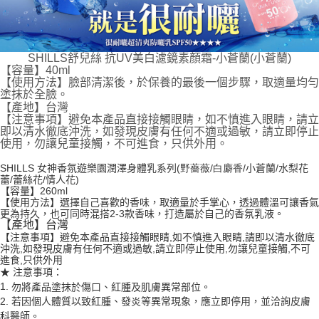
SHILLS舒兒絲 抗UV美白濾鏡素顏霜-小蒼蘭(小蒼蘭)
【容量】40ml
【使用方法】臉部清潔後，於保養的最後一個步驟，取適量均勻
塗抹於全臉。
【產地】台灣
【注意事項】避免本產品直接接觸眼睛，如不慎進入眼睛，請立
即以清水徹底沖洗，如發現皮膚有任何不適或過敏，請立即停止
使用，勿讓兒童接觸，不可進食，只供外用。
SHILLS
女神香氛遊樂園潤澤身體乳系列
(野薔薇/白麝香/
小蒼蘭
/
水梨花
蕾
/
蕾絲花
/
情人花
)
【容量】
260ml
【使用方法】
選擇自己喜歡的香味，取適量於手掌心，透過體溫可讓香氣
更為持久，也可同時混搭
2-3
款香味，打造屬於自己的香氛乳液
。
【產地】台灣
【注意事項】
避免本產品直接接觸眼睛
,
如不慎進入眼睛
,
請即以清水徹底
沖洗
,
如發現皮膚有任何不適或過敏
,
請立即停止使用
,
勿讓兒童接觸
,
不可
進食
,
只供外用
★ 注意事項：
1.
勿將產品塗抹於傷口、紅腫及肌膚異常部位。
2.
若因個人體質以致紅腫、發炎等異常現象，應立即停用，並洽詢皮膚
科醫師。