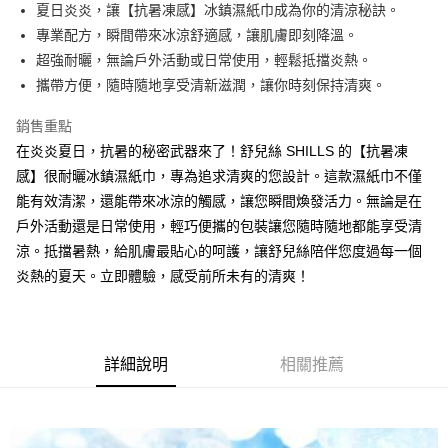
Apple Pay
夏日炎炎，讓【抗暑凍感】冰鎮濕紙巾成為你的清涼秘訣。
專業配方，瞬間帶來冰涼舒適感，讓肌膚即刻降溫。
街口支付
超強耐曬，無論戶外活動或日常使用，輕鬆抵擋炎熱。
悠遊付
攜帶方便，隨時隨地享受清新滋潤，讓你時刻保持清爽。
ATM付款
銷售重點
在炎炎夏日，抗暑的秘密武器來了！舒兒絲 SHILLS 的【抗暑凍
運送方式
感】很耐曬冰鎮濕紙巾，專為追求清爽的您設計。這款濕紙巾不僅
全家取貨付款
能有效清潔，還能帶來冰涼的觸感，讓您瞬間煥發活力。無論是在
每筆NT$85，滿NT$499(含以上)免運費
戶外活動還是日常使用，輕巧便攜的包裝讓您隨時隨地都能享受清
涼。抵擋暑熱，給肌膚最貼心的呵護，讓舒兒絲陪伴您度過每一個
付款後全家取貨
炎熱的夏天。立即體驗，感受前所未有的清爽！
每筆NT$85，滿NT$499(含以上)免運費
7-11取貨付款
每筆NT$85，滿NT$499(含以上)免運費
詳細說明
相關推薦
付款後7-11取貨
每筆NT$85，滿NT$499(含以上)免運費