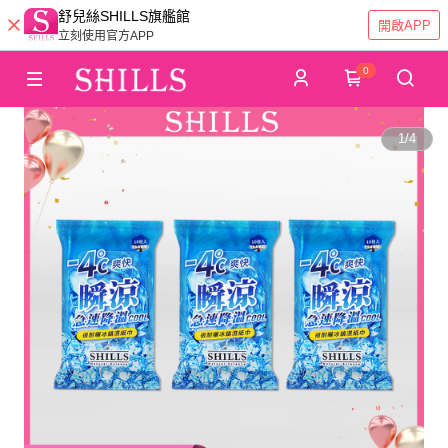
舒兒絲SHILLS旗艦館
開啟APP
立刻使用官方APP
0
1
/
4