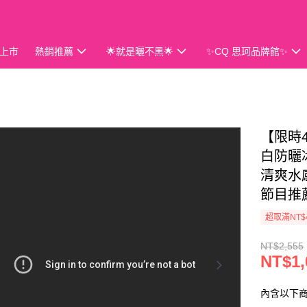
上市
熱銷推薦
🌟就是曬不黑🌟
✨CQ 思珂品牌館✨
會員獨享
【限時4
白防曬冰
清爽水感
節目推
超取滿NT$
NT$2,555
NT$1,
內含以下