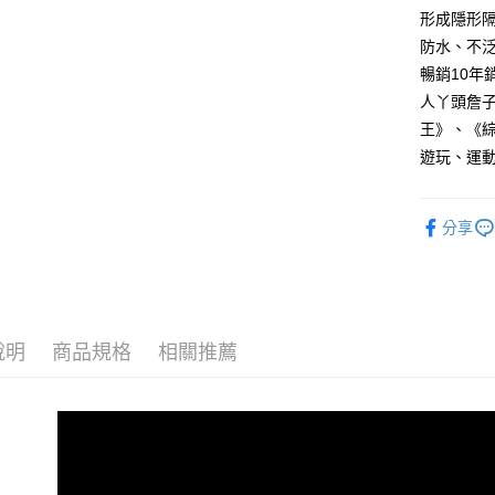
形成隱形
每筆NT$8
防水、不
7-11取貨
暢銷10
每筆NT$8
人丫頭詹子
王》、《綜
付款後7-1
遊玩、運
每筆NT$8
宅配
分享
每筆NT$8
說明
商品規格
相關推薦