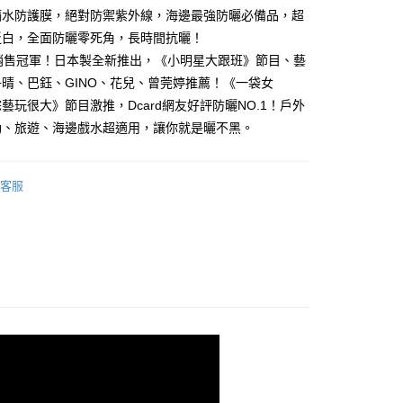
隔水防護膜，絕對防禦紫外線，海邊最強防曬必備品，超
5，滿NT$499(含以上)免運費
泛白，全面防曬零死角，長時間抗曬！
付款
年銷售冠軍！日本製全新推出，《小明星大跟班》節目、藝
5，滿NT$499(含以上)免運費
晴、巴鈺、GINO、花兒、曾莞婷推薦！《一袋女
藝玩很大》節目激推，Dcard網友好評防曬NO.1！戶外
1取貨
動、旅遊、海邊戲水超適用，讓你就是曬不黑。
5，滿NT$499(含以上)免運費
客服
5，滿NT$499(含以上)免運費