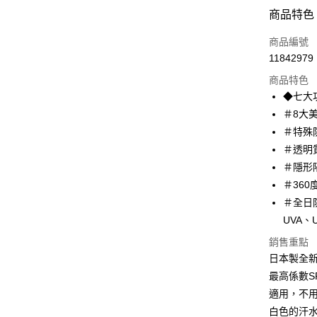
付款方式
商品特色
信用卡一
商品編號
11842979
超商取貨
商品特色
LINE Pay
◆七大
＃8大
Apple Pay
＃特殊
街口支付
＃透明
＃隱形
悠遊付
＃36
ATM付款
＃全日防
UVA、
銷售重點
運送方式
日本製全
全家取貨
最高係數S
每筆NT$8
適用，不
白色的汗
付款後全