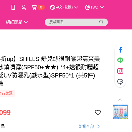
0
中文 (繁體)
TWD
網紅開箱
折up】SHILLS 舒兒絲很耐曬超清爽美
鎮噴霧(SPF50+★★) *4+送很耐曬超
UV防曬乳(戲水型)SPF50*1 (共5件)-
薦
499免運
099
商品
查看全部