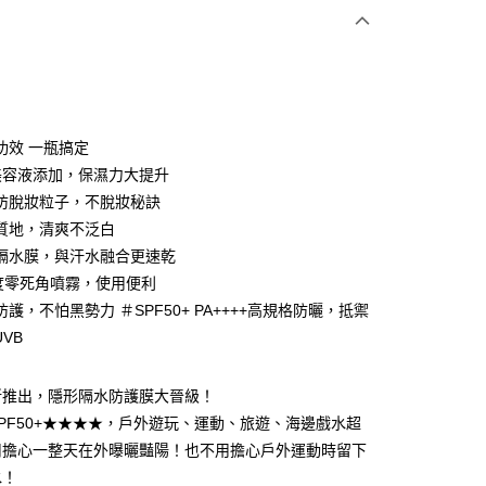
次付款
付款
功效 一瓶搞定
美容液添加，保濕力大提升
防脫妝粒子，不脫妝秘訣
質地，清爽不泛白
隔水膜，與汗水融合更速乾
0度零死角噴霧，使用便利
護，不怕黑勢力 ＃SPF50+ PA++++高規格防曬，抵禦
UVB
新推出，隱形隔水防護膜大晉級！
付款
PF50+★★★★，戶外遊玩、運動、旅遊、海邊戲水超
5，滿NT$499(含以上)免運費
用擔心一整天在外曝曬豔陽！也不用擔心戶外運動時留下
水！
家取貨