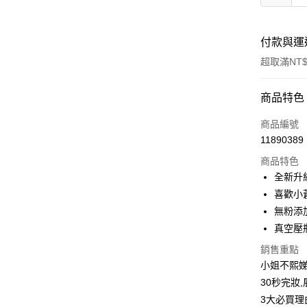
付款與運
超取滿NT$
付款方式
商品特色
信用卡一
商品編號
11890389
超商取貨
商品特色
LINE Pay
全新升
喜歡小
Apple Pay
無粉添
街口支付
真空壓
悠遊付
銷售重點
小姐不熙
ATM付款
30秒完妝
3大必買理