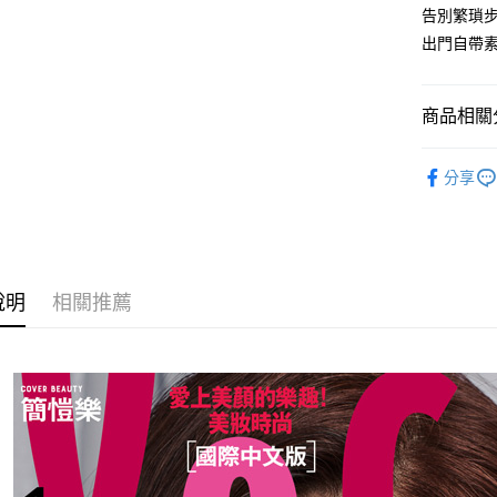
告別繁瑣步
運送方式
出門自帶素
全家取貨
每筆NT$8
商品相關分
付款後全
所有商品
每筆NT$8
分享
7-11取貨
每筆NT$8
付款後7-1
說明
相關推薦
每筆NT$8
宅配
每筆NT$8
國家/地區