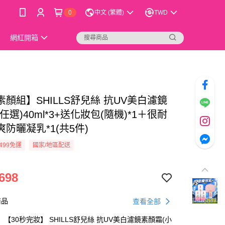
0
中文 (繁體)
TWD
網紅開箱
顏組】SHILLS舒兒絲 抗UV美白濾鏡
任選)40ml*3+送化妝包(隨機)*1＋很耐
防曬凝乳*1(共5件)
499免運
國家/地區配送
698
商品
查看全部
【30秒完妝】 SHILLS舒兒絲 抗UV美白濾鏡素顏霜(小