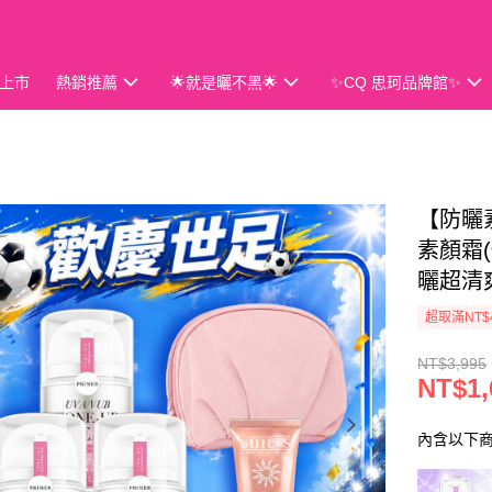
上市
熱銷推薦
🌟就是曬不黑🌟
✨CQ 思珂品牌館✨
會員獨享
【防曬素
素顏霜(
曬超清爽
超取滿NT$
NT$3,995
NT$1,
內含以下