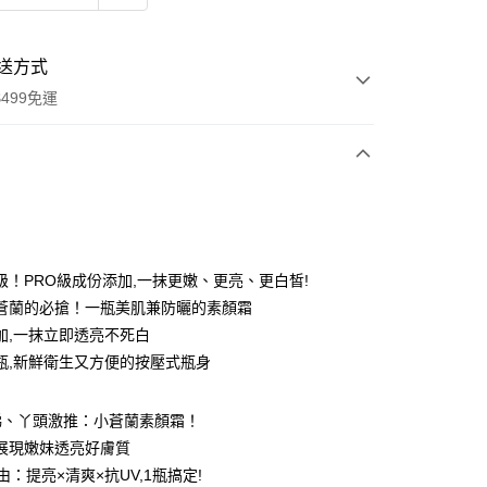
送方式
499免運
次付款
付款
級！PRO級成份添加,一抹更嫩、更亮、更白皙!
蒼蘭的必搶！一瓶美肌兼防曬的素顏霜
加,一抹立即透亮不死白
瓶,新鮮衛生又方便的按壓式瓶身
娣、丫頭激推：小蒼蘭素顏霜！
,展現嫩妹透亮好膚質
由：提亮×清爽×抗UV,1瓶搞定!