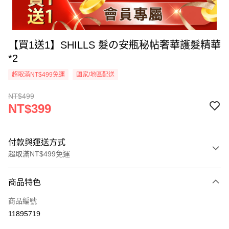
【買1送1】SHILLS 髮の安瓶秘帖奢華護髮精華
*2
超取滿NT$499免運
國家/地區配送
NT$499
NT$399
付款與運送方式
超取滿NT$499免運
付款方式
商品特色
信用卡一次付款
商品編號
超商取貨付款
11895719
LINE Pay