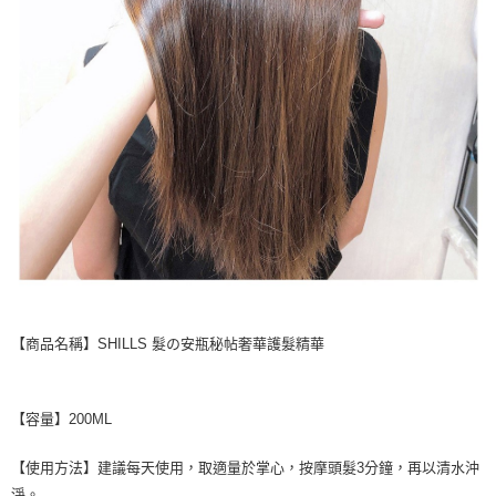
【商品名稱】SHILLS 髮の安瓶秘帖奢華護髮精華
【容量】200ML
【使用方法】建議每天使用，取適量於掌心，按摩頭髮3分鐘，再以清水沖
淨。