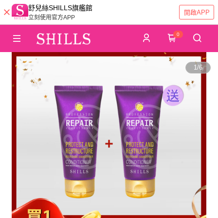
舒兒絲SHILLS旗艦館
開啟APP
立刻使用官方APP
0
1
/
6