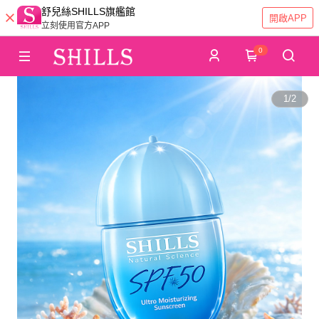
舒兒絲SHILLS旗艦館
開啟APP
立刻使用官方APP
0
1
/
2