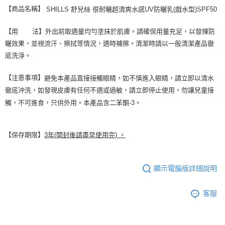
【商品名稱】
SHILLS 舒兒絲 很耐曬超清爽水感UV防曬乳(戲水型)SPF50
【用 法】外出前取適量均勻塗抹於肌膚。請確保用量充足，以發揮防
曬效果，並視流汗、擦拭等情況，適時補擦。清潔時請以一般清潔產品徹
底洗淨。
【注意事項】
避免本產品直接接觸眼睛，如不慎進入眼睛，請立即以清水
徹底沖洗，如發現皮膚有任何不適或過敏，請立即停止使用，勿讓兒童接
觸，不可進食，只供外用。本產品含二苯酮-3。
【保存期限】
3年(開封後請盡早使用完) 。
顯示電腦版詳細說明
客服