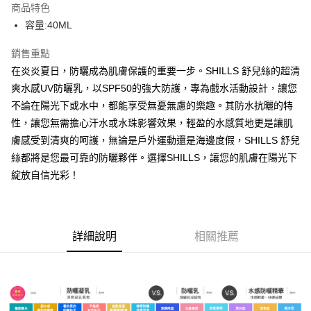
商品特色
Apple Pay
容量:40ML
街口支付
銷售重點
在炎炎夏日，防曬成為肌膚保護的重要一步。SHILLS 舒兒絲的超清
悠遊付
爽水感UV防曬乳，以SPF50的強大防護，專為戲水活動設計，讓您
ATM付款
不論在陽光下或水中，都能享受無憂無慮的樂趣。其防水抗曬的特
性，讓您無需擔心汗水或水珠影響效果，輕盈的水感質地更是讓肌
運送方式
膚感受到清爽的呵護，無論是戶外運動還是海邊度假，SHILLS 舒兒
全家取貨付款
絲都將是您最可靠的防曬夥伴。選擇SHILLS，讓您的肌膚在陽光下
每筆NT$85，滿NT$499(含以上)免運費
綻放自信光彩！
付款後全家取貨
每筆NT$85，滿NT$499(含以上)免運費
詳細說明
相關推薦
7-11取貨付款
每筆NT$85，滿NT$499(含以上)免運費
付款後7-11取貨
每筆NT$85，滿NT$499(含以上)免運費