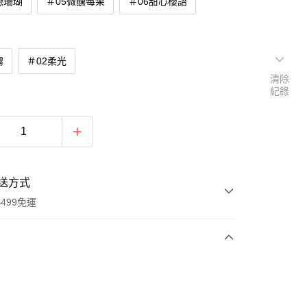
戀珊瑚
＃05微醺莓果
＃06甜心櫻語
霧
＃02柔光
清除
紀錄
送方式
499免運
次付款
付款