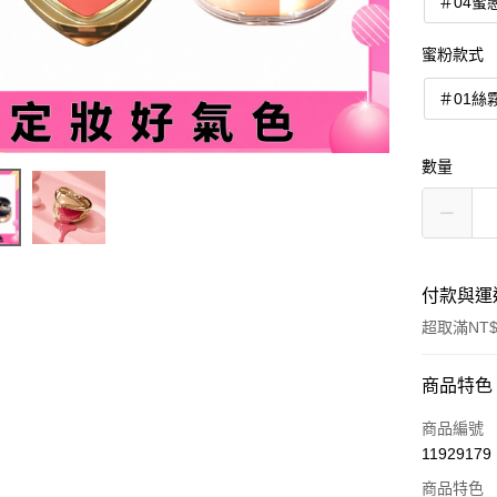
＃04蜜
蜜粉款式
＃01絲
數量
付款與運
超取滿NT$
付款方式
商品特色
信用卡一
商品編號
11929179
超商取貨
商品特色