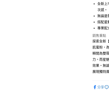
LINE Pay
全新上
次感。
Apple Pay
無論是
街口支付
搭配星
專業配
悠遊付
銷售重點
ATM付款
探索全新【
肌蜜粉，
瞬間為雙
運送方式
力。而星
全家取貨
效果。無
每筆NT$8
展現獨特
付款後全
每筆NT$8
分享
7-11取貨
每筆NT$8