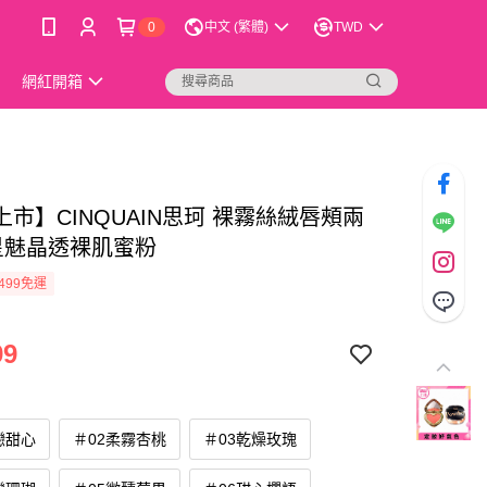
0
中文 (繁體)
TWD
網紅開箱
市】CINQUAIN思珂 裸霧絲絨唇頰兩
星魅晶透裸肌蜜粉
499免運
99
戀甜心
＃02柔霧杏桃
＃03乾燥玫瑰