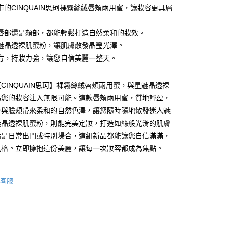
市的CINQUAIN思珂裸霧絲絨唇頰兩用蜜，讓妝容更具層
唇部還是頰部，都能輕鬆打造自然柔和的妝效。
魅晶透裸肌蜜粉，讓肌膚散發晶瑩光澤。
方，持妝力強，讓您自信美麗一整天。
CINQUAIN思珂】裸霧絲絨唇頰兩用蜜，與星魅晶透裸
為您的妝容注入無限可能。這款唇頰兩用蜜，質地輕盈，
唇與臉頰帶來柔和的自然色澤，讓您隨時隨地散發迷人魅
魅晶透裸肌蜜粉，則能完美定妝，打造如絲般光滑的肌膚
付款
論是日常出門或特別場合，這組新品都能讓您自信滿滿，
5，滿NT$499(含以上)免運費
風格。立即擁抱這份美麗，讓每一次妝容都成為焦點。
家取貨
5，滿NT$499(含以上)免運費
客服
付款
5，滿NT$499(含以上)免運費