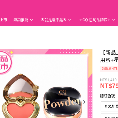
上市
熱銷推薦
🌟就是曬不黑🌟
✨CQ 思珂品牌館✨
會員獨享
【新品上
用蜜+
超取滿NT$
NT$1,419
NT$7
腮紅色號
＃01初